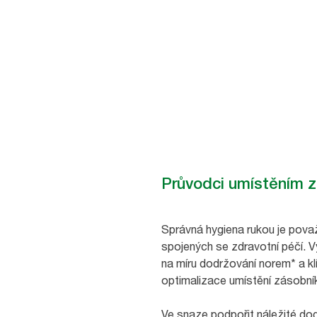
Průvodci umístěním z
Správná hygiena rukou je pova
spojených se zdravotní péčí. 
na míru dodržování norem* a klí
optimalizace umístění zásobník
Ve snaze podpořit náležité dod