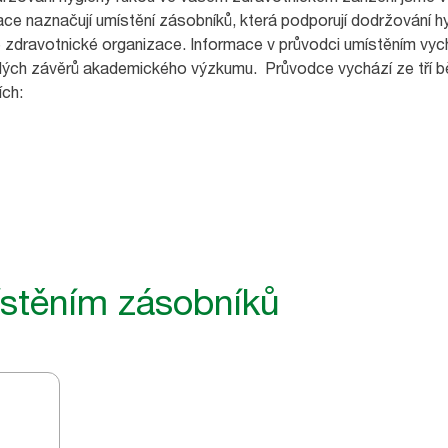
ce naznačují umístění zásobníků, která podporují dodržování h
 zdravotnické organizace. Informace v průvodci umístěním vy
slých závěrů akademického výzkumu. Průvodce vychází ze tří bě
ích:
stěním zásobníků