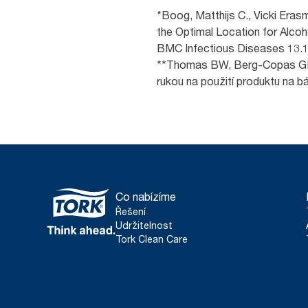
*Boog, Matthijs C., Vicki Eras
the Optimal Location for Alco
BMC Infectious Diseases 13.1 
**Thomas BW, Berg-Copas GM, 
rukou na použití produktu na b
Co nabízíme
Řešení
Udržitelnost
Tork Clean Care