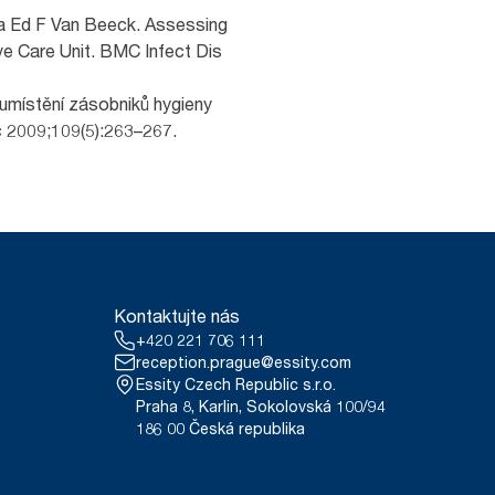
s a Ed F Van Beeck. Assessing
ve Care Unit. BMC Infect Dis
místění zásobniků hygieny
c 2009;109(5):263–267.
Kontaktujte nás
+420 221 706 111
reception.prague@essity.com
Essity Czech Republic s.r.o.
Praha 8, Karlin, Sokolovská 100/94
186 00 Česká republika