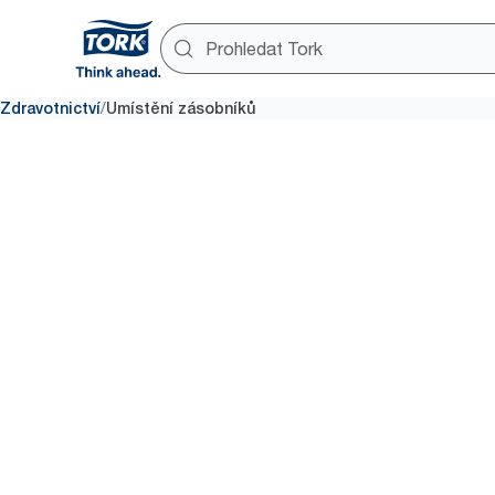
/
Zdravotnictví
Umístění zásobníků
Umístění
zásobníků
Jak optimalizovat umístění zás
dodržování hygieny.