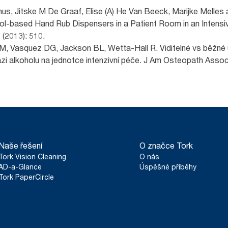
mus, Jitske M De Graaf, Elise (A) He Van Beeck, Marijke Melle
hol-based Hand Rub Dispensers in a Patient Room in an Intensi
(2013): 510.
Vasquez DG, Jackson BL, Wetta-Hall R. Viditelné vs běžné u
ázi alkoholu na jednotce intenzivní péče. J Am Osteopath Asso
Naše řešení
O značce Tork
Tork Vision Cleaning
O nás
AD-a-Glance
Úspěšné příběhy
Tork PaperCircle