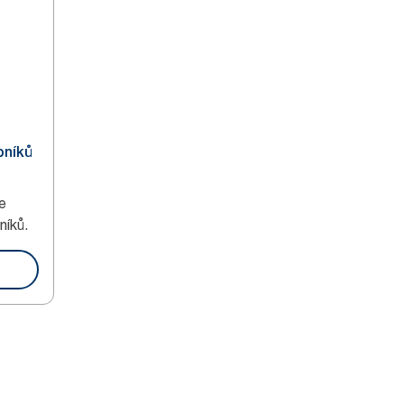
bníků
e
níků.