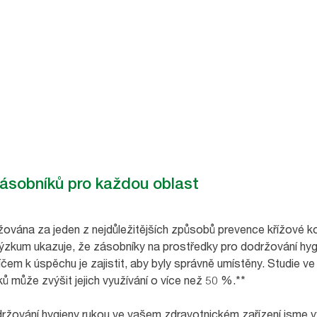
ásobníků pro každou oblast
žována za jeden z nejdůležitějších způsobů prevence křížové k
Výzkum ukazuje, že zásobníky na prostředky pro dodržování hygi
čem k úspěchu je zajistit, aby byly správně umístěny. Studie ve
ů může zvýšit jejich využívání o více než 50 %.**
ržování hygieny rukou ve vašem zdravotnickém zařízení jsme vy