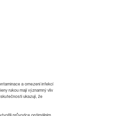
ontaminace a omezení infekcí
eny rukou mají významný vliv
 skutečnosti ukazují, že
tvořili průvodce optimálním