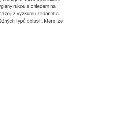
ygieny rukou s ohledem na
cházejí z výzkumu zadaného
žných typů oblastí, které lze