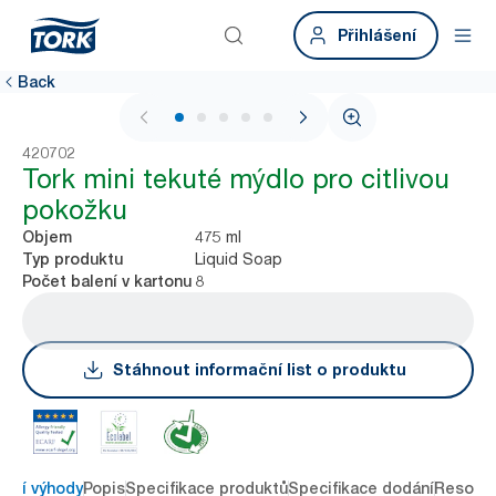
Přihlášení
Back
1 / 5
420702
Tork mini tekuté mýdlo pro citlivou
pokožku
475 ml
Objem
Liquid Soap
Typ produktu
8
Počet balení v kartonu
Stáhnout informační list o produktu
avní výhody
Popis
Specifikace produktů
Specifikace dodání
Resour