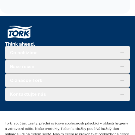
Co nabízíme
Řešení
Naše řešení
Udržitelnost
Tork Clean Care
Tork Vision Cleaning
O značce Tork
AD-a-Glance
Tork PaperCircle
O nás
Kontaktujte nás
Úspěšné příběhy
+420 221 706 111
reception.prague@essity.com
Essity Czech Republic s.r.o.
Tork, součást Essity, přední světové společnosti působící v oblasti hygieny
Praha 8, Karlin, Sokolovská 100/94
a zdravotní péče. Naše produkty, řešení a služby používá každý den
186 00 Česká republika
miliarda lidí na celém světě. Naším cílem je překonávat překážky na cestě