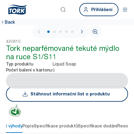
Přihlášení
Back
1 / 5
420810
Tork neparfémované tekuté mýdlo
na ruce S1/S11
Liquid Soap
Typ produktu
6
Počet balení v kartonu
Stáhnout informační list o produktu
avní výhody
Popis
Specifikace produktů
Specifikace dodání
Resour