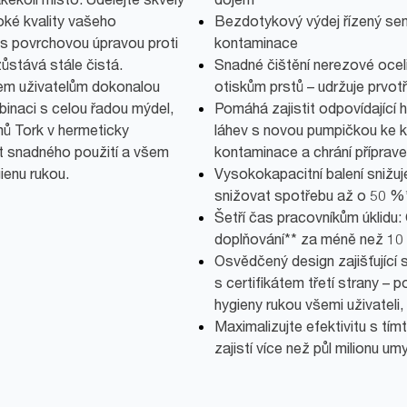
oké kvality vašeho
Bezdotykový výdej řízený sen
 s povrchovou úpravou proti
kontaminace
ůstává stále čistá.
Snadné čištění nerezové oceli
em uživatelům dokonalou
otiskům prstů – udržuje prvotř
binaci s celou řadou mýdel,
Pomáhá zajistit odpovídající 
mů Tork v hermeticky
láhev s novou pumpičkou ke k
át snadného použití a všem
kontaminace a chrání příprave
ienu rukou.
Vysokokapacitní balení sniž
snižovat spotřebu až o 50 %
Šetří čas pracovníkům úklidu:
doplňování** za méně než 10
Osvědčený design zajišťující 
s certifikátem třetí strany –
hygieny rukou všemi uživateli,
Maximalizujte efektivitu s tí
zajistí více než půl milionu um