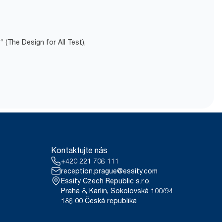
(The Design for All Test),
Kontaktujte nás
+420 221 706 111
reception.prague@essity.com
Essity Czech Republic s.r.o.
Praha 8, Karlin, Sokolovská 100/94
186 00 Česká republika