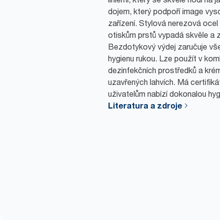
dojem, který podpoří image vys
zařízení. Stylová nerezová ocel
otiskům prstů vypadá skvěle a z
Bezdotykový výdej zaručuje vš
hygienu rukou. Lze použít v kom
dezinfekčních prostředků a kré
uzavřených lahvích. Má certifik
uživatelům nabízí dokonalou hyg
Literatura a zdroje