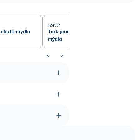
424501
4
tekuté mýdlo
Tork jemně parfémované tekuté
mýdlo