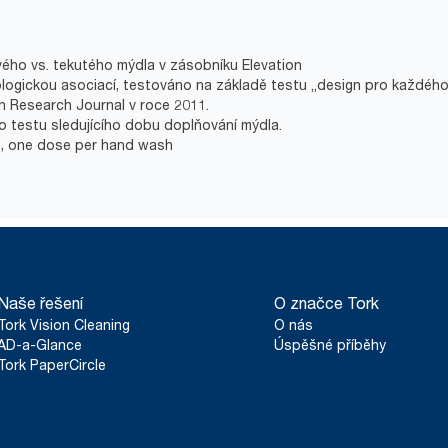
ového vs. tekutého mýdla v zásobníku Elevation
logickou asociací, testováno na základě testu „design pro každého“ 
 Research Journal v roce 2011.
ho testu sledujícího dobu doplňování mýdla.
g , one dose per hand wash
Naše řešení
O značce Tork
Tork Vision Cleaning
O nás
AD-a-Glance
Úspěšné příběhy
Tork PaperCircle