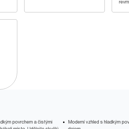
revm
adkým povrchem a čistými
Moderní vzhled s hladkým pov
jakékoli místo. Udělejte skvělý
dojem