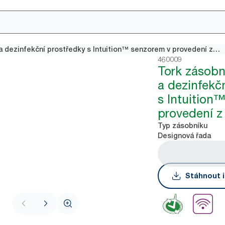
Tork zásobník na mýdlo a dezinfekční prostředky s Intuition™ senzorem v provedení z nerezové oceli S4
460009
Tork zásobn
a dezinfekč
s Intuition
provedení z
Typ zásobníku
Designová řada
Stáhnout i