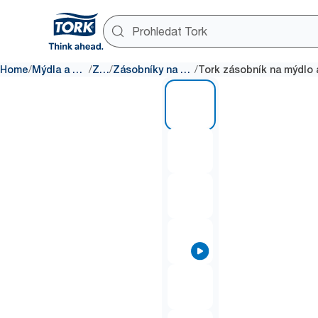
/
/
/
/
Home
Mýdla a dezinfekční prostředky
Zásobníky
Zásobníky na mýdla a dezinfekční prostředky
1 of 7