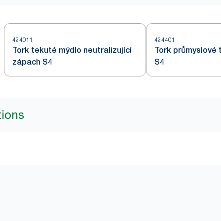
424011
424401
Tork tekuté mýdlo neutralizující
Tork průmyslové 
zápach S4
S4
tions