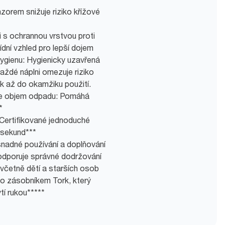
zorem snižuje riziko křížové
 s ochrannou vrstvou proti
ídní vzhled pro lepší dojem
hygienu: Hygienicky uzavřená
aždé náplni omezuje riziko
k až do okamžiku použití.
uje objem odpadu: Pomáhá
*
 Certifikované jednoduché
 sekund***
snadné používání a doplňování
 podporuje správné dodržování
 včetně dětí a starších osob
mto zásobníkem Tork, který
ytí rukou*****