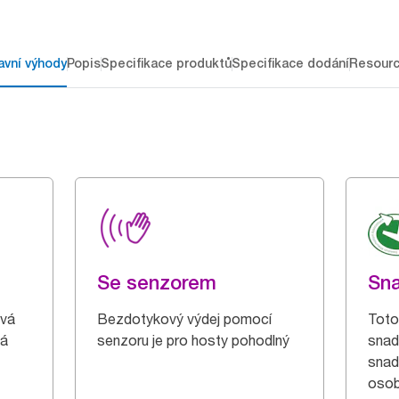
avní výhody
Popis
Specifikace produktů
Specifikace dodání
Resour
Se senzorem
Sna
ová
Bezdotykový výdej pomocí
Toto
dá
senzoru je pro hosty pohodlný
snad
snad
osob