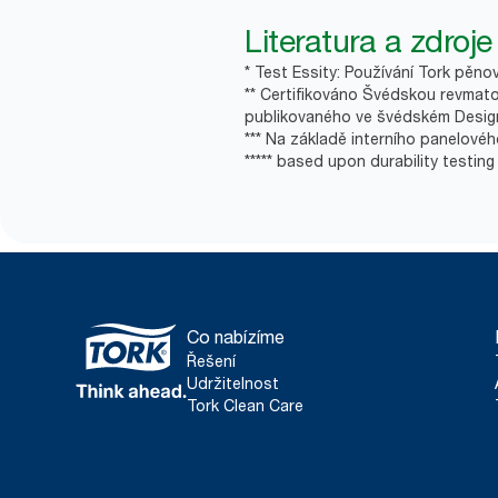
Literatura a zdroje
* Test Essity: Používání Tork pěn
** Certifikováno Švédskou revmato
publikovaného ve švédském Design
*** Na základě interního panelové
***** based upon durability testin
Co nabízíme
Řešení
Udržitelnost
Tork Clean Care