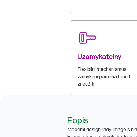
Uzamykatelný
Flexibilní mechanismus
zamykání pomáhá bránit
zneužití
Popis
Moderní design řady Image s hl
liniemi, který se skvěle hodí na 