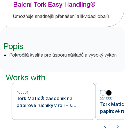
Balení Tork Easy Handling®
Umožňuje snadnější přenášení a likvidaci obalů
Popis
Pokročilá kvalita pro úsporu nákladů a vysoký výkon
Works with
460001
Tork Matic® zásobník na
551000
Tork Matic® 
papírové ručníky v roli – s
papírové ruční
Intuition senzorem, v provedení z
nerezové oceli H1