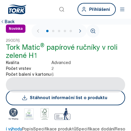
Přihlášení
Back
Novinka
1 / 7
290076
®
Tork Matic
papírové ručníky v roli
zelené H1
Advanced
Kvalita
2
Počet vrstev
6
Počet balení v kartonu
Stáhnout informační list o produktu
avní výhody
Popis
Specifikace produktů
Specifikace dodání
Resour