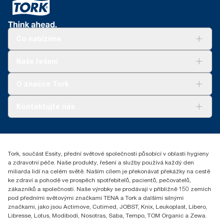
základě hmotnosti.
v kombinaci s údaji o spotřebě. Vzhledem k tomu, že tyto údaje
*
Certifikát švédské revmatologické asociace (Swedish
jsou systémovým průměrem, nejsou určeny k vykazování
**
Použití s Tork náplněmi 290016, 290059 a 290067.
Rheumatism Association, SRA).
informací o emisích uhlíku pro konkrétní výrobky a spotřebu.
***
K dispozici ve vybraných zemích v Evropě.
**
Průměr, v porovnání s průměrnou uhlíkovou stopou za všechny
Co nabízíme
náplně Tork Matic® (H1) před zahájením nákupu elektřiny
z obnovitelných zdrojů, ověřeno a sladěno prostřednictvím
Řešení
Naše řešení
záruk původu, pro naše závody na výrobu papíru. Výsledné
Udržitelnost
snížení uhlíkové stopy bylo vyčísleno v rámci hodnocení
Tork Clean Care
Tork Vision Cleaning
životního cyklu od kolébky do hrobu, ověřeného třetí stranou.
O značce Tork
AD-a-Glance
Tork PaperCircle
O nás
Kontaktujte nás
Úspěšné příběhy
+420 221 706 111
reception.prague@essity.com
Essity Czech Republic s.r.o.
Tork, součást Essity, přední světové společnosti působící v oblasti hygieny
Praha 8, Karlin, Sokolovská 100/94
a zdravotní péče. Naše produkty, řešení a služby používá každý den
186 00 Česká republika
miliarda lidí na celém světě. Naším cílem je překonávat překážky na cestě
ke zdraví a pohodě ve prospěch spotřebitelů, pacientů, pečovatelů,
zákazníků a společnosti. Naše výrobky se prodávají v přibližně 150 zemích
pod předními světovými značkami TENA a Tork a dalšími silnými
značkami, jako jsou Actimove, Cutimed, JOBST, Knix, Leukoplast, Libero,
Libresse, Lotus, Modibodi, Nosotras, Saba, Tempo, TOM Organic a Zewa.