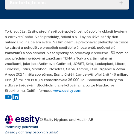
O nás
Kontaktujte nás
Úspěšné příběhy
+420 221 706 111
reception.prague@essity.com
Essity Czech Republic s.r.o.
Tork, součást Essity, přední světové společnosti působící v oblasti hygieny
Praha 8, Karlin, Sokolovská 100/94
a zdravotní péče. Naše produkty, řešení a služby používá každý den
186 00 Česká republika
miliarda lidí na celém světě. Naším cílem je překonávat překážky na cestě
ke zdraví a pohodě ve prospěch spotřebitelů, pacientů, pečovatelů,
zákazníků a společnosti. Naše výrobky se prodávají v přibližně 150 zemích
pod předními světovými značkami TENA a Tork a dalšími silnými
značkami, jako jsou Actimove, Cutimed, JOBST, Knix, Leukoplast, Libero,
Libresse, Lotus, Modibodi, Nosotras, Saba, Tempo, TOM Organic a Zewa.
V roce 2024 měla společnost Essity čisté tržby ve výši přibližně 146 miliard
SEK (13 miliard EUR) a zaměstnávala 36 000 lidí. Společnost Essity má
sídlo ve švédském Stockholmu a je kótována na burze Nasdaq ve
Stockholmu. Další informace
www.essity.com
© Essity Hygiene and Health AB
Podmínky používání
Zásady ochrany osobních údajů