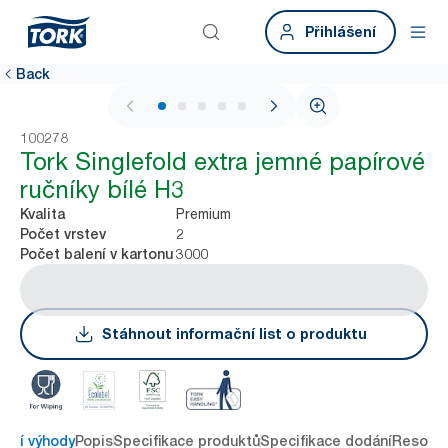
Přihlášení
Back
1 / 6
100278
Tork Singlefold extra jemné papírové
ručníky bílé H3
Premium
Kvalita
2
Počet vrstev
3000
Počet balení v kartonu
Stáhnout informační list o produktu
avní výhody
Popis
Specifikace produktů
Specifikace dodání
Resour