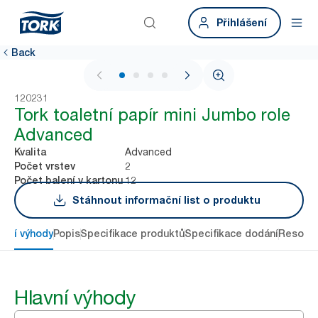
Přihlášení
Back
1 / 4
120231
Tork toaletní papír mini Jumbo role
Advanced
Advanced
Kvalita
2
Počet vrstev
12
Počet balení v kartonu
Stáhnout informační list o produktu
avní výhody
Popis
Specifikace produktů
Specifikace dodání
Resour
Hlavní výhody