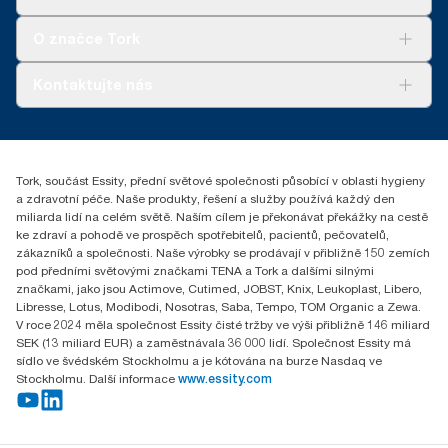
Udržitelnost
Tork Clean Care
Tork Vision Cleaning
O značce Tork
AD-a-Glance
Tork PaperCircle
O nás
Kontaktujte nás
Úspěšné příběhy
+420 221 706 111
reception.prague@essity.com
Essity Czech Republic s.r.o.
Tork, součást Essity, přední světové společnosti působící v oblasti hygieny
Praha 8, Karlin, Sokolovská 100/94
a zdravotní péče. Naše produkty, řešení a služby používá každý den
186 00 Česká republika
miliarda lidí na celém světě. Naším cílem je překonávat překážky na cestě
ke zdraví a pohodě ve prospěch spotřebitelů, pacientů, pečovatelů,
zákazníků a společnosti. Naše výrobky se prodávají v přibližně 150 zemích
pod předními světovými značkami TENA a Tork a dalšími silnými
značkami, jako jsou Actimove, Cutimed, JOBST, Knix, Leukoplast, Libero,
Libresse, Lotus, Modibodi, Nosotras, Saba, Tempo, TOM Organic a Zewa.
V roce 2024 měla společnost Essity čisté tržby ve výši přibližně 146 miliard
SEK (13 miliard EUR) a zaměstnávala 36 000 lidí. Společnost Essity má
sídlo ve švédském Stockholmu a je kótována na burze Nasdaq ve
Stockholmu. Další informace
www.essity.com