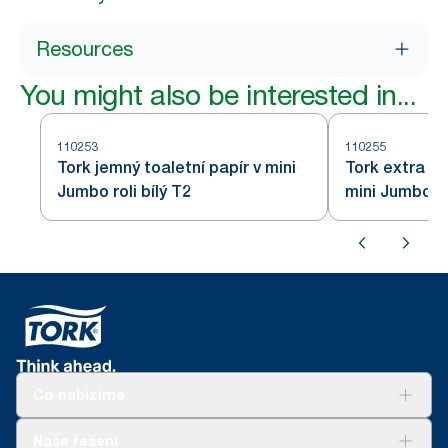
Resources
You might also be interested in...
110253
110255
Tork jemný toaletní papír v mini
Tork extra je
Jumbo roli bílý T2
mini Jumbo rol
Co nabízíme
Řešení
Naše řešení