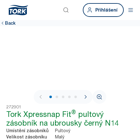
Přihlášení
Back
1 / 6
272901
®
Tork Xpressnap Fit
pultový
zásobník na ubrousky černý N14
Pultový
Umístění zásobníků
Malý
Velikost zásobníku