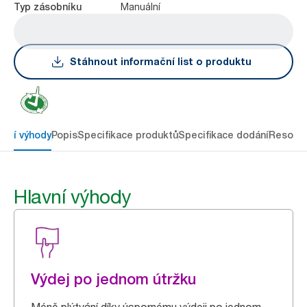
Manuální
Typ zásobníku
Stáhnout informační list o produktu
avní výhody
Popis
Specifikace produktů
Specifikace dodání
Resour
Hlavní výhody
Výdej po jednom útržku