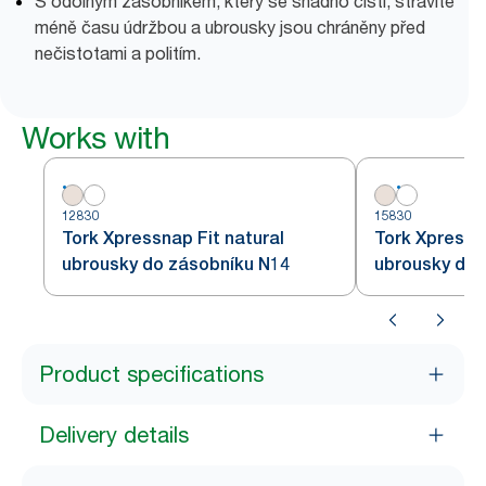
S odolným zásobníkem, který se snadno čistí, strávíte
méně času údržbou a ubrousky jsou chráněny před
nečistotami a politím.
Works with
12830
15830
Tork Xpressnap Fit natural
Tork Xpressn
ubrousky do zásobníku N14
ubrousky do 
Product specifications
Delivery details