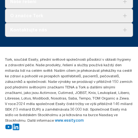
Naše řešení
prostřednictvím záruk původu, pro naše závody na výrobu
Udržitelnost
papíru. Výsledné snížení uhlíkové stopy bylo vyčísleno v rámci
Tork Clean Care
Tork Vision Cleaning
hodnocení životního cyklu od kolébky do hrobu, ověřeného třetí
O značce Tork
stranou.
AD-a-Glance
Tork PaperCircle
O nás
Kontaktujte nás
Úspěšné příběhy
+420 221 706 111
reception.prague@essity.com
Essity Czech Republic s.r.o.
Tork, součást Essity, přední světové společnosti působící v oblasti hygieny
Praha 8, Karlin, Sokolovská 100/94
a zdravotní péče. Naše produkty, řešení a služby používá každý den
186 00 Česká republika
miliarda lidí na celém světě. Naším cílem je překonávat překážky na cestě
ke zdraví a pohodě ve prospěch spotřebitelů, pacientů, pečovatelů,
zákazníků a společnosti. Naše výrobky se prodávají v přibližně 150 zemích
pod předními světovými značkami TENA a Tork a dalšími silnými
značkami, jako jsou Actimove, Cutimed, JOBST, Knix, Leukoplast, Libero,
Libresse, Lotus, Modibodi, Nosotras, Saba, Tempo, TOM Organic a Zewa.
V roce 2024 měla společnost Essity čisté tržby ve výši přibližně 146 miliard
SEK (13 miliard EUR) a zaměstnávala 36 000 lidí. Společnost Essity má
sídlo ve švédském Stockholmu a je kótována na burze Nasdaq ve
Stockholmu. Další informace
www.essity.com