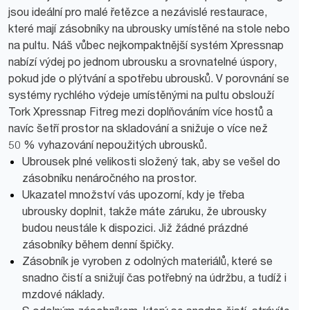
jsou ideální pro malé řetězce a nezávislé restaurace,
které mají zásobníky na ubrousky umístěné na stole nebo
na pultu. Náš vůbec nejkompaktnější systém Xpressnap
nabízí výdej po jednom ubrousku a srovnatelné úspory,
pokud jde o plýtvání a spotřebu ubrousků. V porovnání se
systémy rychlého výdeje umístěnými na pultu obslouží
Tork Xpressnap Fitreg mezi doplňováním více hostů a
navíc šetří prostor na skladování a snižuje o více než
50 % vyhazování nepoužitých ubrousků.
Ubrousek plné velikosti složený tak, aby se vešel do
zásobníku nenáročného na prostor.
Ukazatel množství vás upozorní, kdy je třeba
ubrousky doplnit, takže máte záruku, že ubrousky
budou neustále k dispozici. Již žádné prázdné
zásobníky během denní špičky.
Zásobník je vyroben z odolných materiálů, které se
snadno čistí a snižují čas potřebný na údržbu, a tudíž i
mzdové náklady.