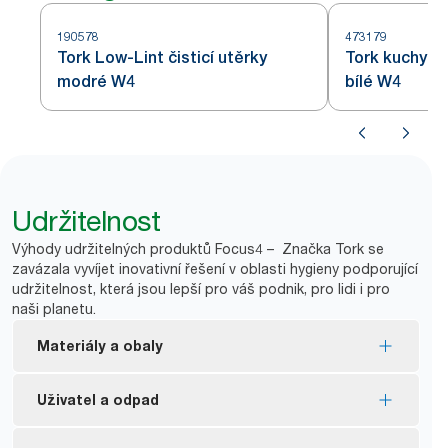
190578
473179
Tork Low-Lint čisticí utěrky
Tork kuchyňsk
modré W4
bílé W4
Udržitelnost
Výhody udržitelných produktů Focus4 – Značka Tork se
zavázala vyvíjet inovativní řešení v oblasti hygieny podporující
udržitelnost, která jsou lepší pro váš podnik, pro lidi i pro
naši planetu.
Materiály a obaly
Náplně s certifikátem FSC® – dřevní vlákno
Uživatel a odpad
použité ve výrobku pochází z odpovědně
získávaných zdrojů.