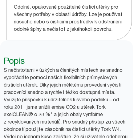
Odolné, opakovaně použitelné čisticí utěrky pro
všechny potřeby v oblasti údržby. Lze je používat
nasucho nebo s čisticími prostředky k odstranění
odolné špíny a nečistot z jakéhokoli povrchu.
Popis
S nečistotami v úzkých a členitých místech se snadno
vypořádáte pomocí našich flexibilních průmyslových
čisticích utěrek. Díky jejich měkkému provedení vyčistí
pracovníci snadno a rychle i těžko dostupná místa.
Využijte příspěvku k udržitelnosti svého podniku – od
roku 2011 jsme snížili emise CO2 u utěrek Tork
exelCLEAN® o 28 %* a jejich obaly vyrábíme
z recyklovaných materiálů. Pro snadný přístup za všech
okolností použijte zásobník na čisticí utěrky Tork W4.
Výdej po jednom kuse zajišťuje, že si uživatelé odeberou