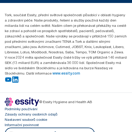
reception.prague@essity.com
Essity Czech Republic s.r.o.
Tork, součást Essity, přední světové společnosti působící v oblasti hygieny
Praha 8, Karlin, Sokolovská 100/94
a zdravotní péče. Naše produkty, řešení a služby používá každý den
186 00 Česká republika
miliarda lidí na celém světě. Naším cílem je překonávat překážky na cestě
ke zdraví a pohodě ve prospěch spotřebitelů, pacientů, pečovatelů,
zákazníků a společnosti. Naše výrobky se prodávají v přibližně 150 zemích
pod předními světovými značkami TENA a Tork a dalšími silnými
značkami, jako jsou Actimove, Cutimed, JOBST, Knix, Leukoplast, Libero,
Libresse, Lotus, Modibodi, Nosotras, Saba, Tempo, TOM Organic a Zewa.
V roce 2024 měla společnost Essity čisté tržby ve výši přibližně 146 miliard
SEK (13 miliard EUR) a zaměstnávala 36 000 lidí. Společnost Essity má
sídlo ve švédském Stockholmu a je kótována na burze Nasdaq ve
Stockholmu. Další informace
www.essity.com
© Essity Hygiene and Health AB
Podmínky používání
Zásady ochrany osobních údajů
Nastavení souborů cookie
Informační povinnost