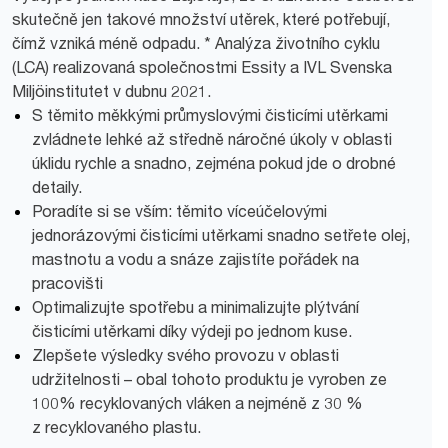
skutečně jen takové množství utěrek, které potřebují,
čímž vzniká méně odpadu. * Analýza životního cyklu
(LCA) realizovaná společnostmi Essity a IVL Svenska
Miljöinstitutet v dubnu 2021.
S těmito měkkými průmyslovými čisticími utěrkami
zvládnete lehké až středně náročné úkoly v oblasti
úklidu rychle a snadno, zejména pokud jde o drobné
detaily.
Poradíte si se vším: těmito víceúčelovými
jednorázovými čisticími utěrkami snadno setřete olej,
mastnotu a vodu a snáze zajistíte pořádek na
pracovišti
Optimalizujte spotřebu a minimalizujte plýtvání
čisticími utěrkami díky výdeji po jednom kuse.
Zlepšete výsledky svého provozu v oblasti
udržitelnosti – obal tohoto produktu je vyroben ze
100% recyklovaných vláken a nejméně z 30 %
z recyklovaného plastu.