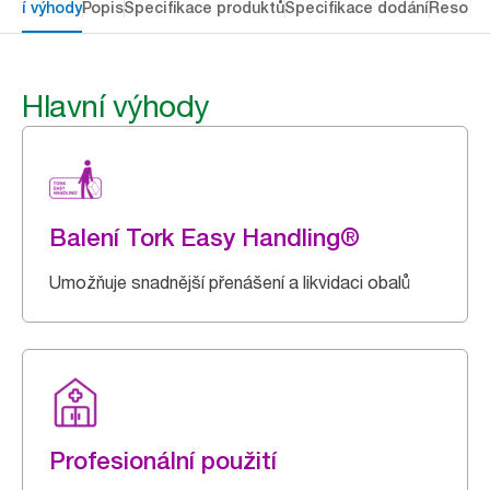
avní výhody
Popis
Specifikace produktů
Specifikace dodání
Resour
Hlavní výhody
Balení Tork Easy Handling®
Umožňuje snadnější přenášení a likvidaci obalů
Profesionální použití