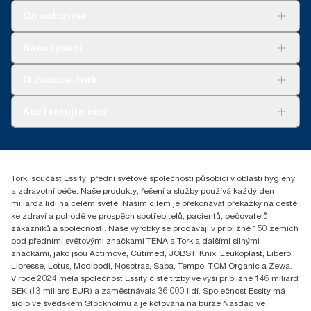
Co nabízíme
Řešení
Naše řešení
Udržitelnost
Tork Clean Care
Tork Vision Cleaning
O značce Tork
AD-a-Glance
Tork PaperCircle
O nás
Kontaktujte nás
Úspěšné příběhy
+420 221 706 111
reception.prague@essity.com
Essity Czech Republic s.r.o.
Tork, součást Essity, přední světové společnosti působící v oblasti hygieny
Praha 8, Karlin, Sokolovská 100/94
a zdravotní péče. Naše produkty, řešení a služby používá každý den
186 00 Česká republika
miliarda lidí na celém světě. Naším cílem je překonávat překážky na cestě
ke zdraví a pohodě ve prospěch spotřebitelů, pacientů, pečovatelů,
zákazníků a společnosti. Naše výrobky se prodávají v přibližně 150 zemích
pod předními světovými značkami TENA a Tork a dalšími silnými
značkami, jako jsou Actimove, Cutimed, JOBST, Knix, Leukoplast, Libero,
Libresse, Lotus, Modibodi, Nosotras, Saba, Tempo, TOM Organic a Zewa.
V roce 2024 měla společnost Essity čisté tržby ve výši přibližně 146 miliard
SEK (13 miliard EUR) a zaměstnávala 36 000 lidí. Společnost Essity má
sídlo ve švédském Stockholmu a je kótována na burze Nasdaq ve