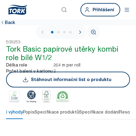
Přihlášení
Back
1 / 4
509253
Tork Basic papírové utěrky kombi
role bílé W1/2
264 m per roll
Délka role
2
Počet balení v kartonu
Stáhnout informační list o produktu
avní výhody
Popis
Specifikace produktů
Specifikace dodání
Resour