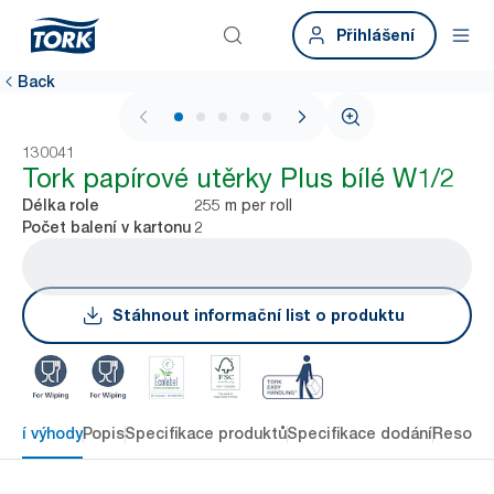
Přihlášení
Back
1 / 5
130041
Tork papírové utěrky Plus bílé W1/2
255 m per roll
Délka role
2
Počet balení v kartonu
Stáhnout informační list o produktu
avní výhody
Popis
Specifikace produktů
Specifikace dodání
Resour