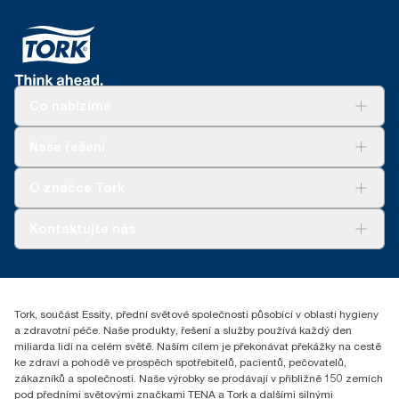
Co nabízíme
Řešení
Naše řešení
Udržitelnost
Tork Clean Care
Tork Vision Cleaning
O značce Tork
AD-a-Glance
Tork PaperCircle
O nás
Kontaktujte nás
Úspěšné příběhy
+420 221 706 111
reception.prague@essity.com
Essity Czech Republic s.r.o.
Tork, součást Essity, přední světové společnosti působící v oblasti hygieny
Praha 8, Karlin, Sokolovská 100/94
a zdravotní péče. Naše produkty, řešení a služby používá každý den
186 00 Česká republika
miliarda lidí na celém světě. Naším cílem je překonávat překážky na cestě
ke zdraví a pohodě ve prospěch spotřebitelů, pacientů, pečovatelů,
zákazníků a společnosti. Naše výrobky se prodávají v přibližně 150 zemích
pod předními světovými značkami TENA a Tork a dalšími silnými