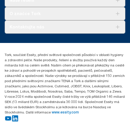
Naše řešení
Udržitelnost
Tork Clean Care
Tork Vision Cleaning
O značce Tork
AD-a-Glance
Tork PaperCircle
O nás
Kontaktujte nás
Úspěšné příběhy
+420 221 706 111
reception.prague@essity.com
Essity Czech Republic s.r.o.
Tork, součást Essity, přední světové společnosti působící v oblasti hygieny
Praha 8, Karlin, Sokolovská 100/94
a zdravotní péče. Naše produkty, řešení a služby používá každý den
186 00 Česká republika
miliarda lidí na celém světě. Naším cílem je překonávat překážky na cestě
ke zdraví a pohodě ve prospěch spotřebitelů, pacientů, pečovatelů,
zákazníků a společnosti. Naše výrobky se prodávají v přibližně 150 zemích
pod předními světovými značkami TENA a Tork a dalšími silnými
značkami, jako jsou Actimove, Cutimed, JOBST, Knix, Leukoplast, Libero,
Libresse, Lotus, Modibodi, Nosotras, Saba, Tempo, TOM Organic a Zewa.
V roce 2024 měla společnost Essity čisté tržby ve výši přibližně 146 miliard
SEK (13 miliard EUR) a zaměstnávala 36 000 lidí. Společnost Essity má
sídlo ve švédském Stockholmu a je kótována na burze Nasdaq ve
Stockholmu. Další informace
www.essity.com