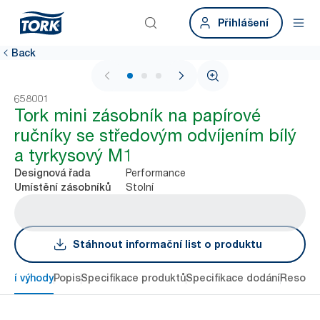
Přihlášení
Back
1 / 3
658001
Tork mini zásobník na papírové
ručníky se středovým odvíjením bílý
a tyrkysový M1
Performance
Designová řada
Stolní
Umístění zásobníků
Stáhnout informační list o produktu
avní výhody
Popis
Specifikace produktů
Specifikace dodání
Resour