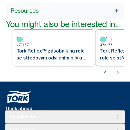
Resources
You might also be interested in...
473167
473177
Tork Reflex™ zásobník na role
Tork Reflex™
se středovým odvíjením bílý a
role se střed
tyrkysový M3
M3
Co nabízíme
Řešení