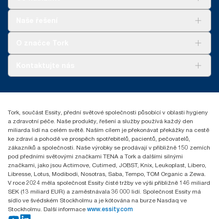
Řešení
Naše řešení
Udržitelnost
Tork Clean Care
Tork Vision Cleaning
O značce Tork
AD-a-Glance
Tork PaperCircle
O nás
Kontaktujte nás
Úspěšné příběhy
+420 221 706 111
reception.prague@essity.com
Essity Czech Republic s.r.o.
Tork, součást Essity, přední světové společnosti působící v oblasti hygieny
Praha 8, Karlin, Sokolovská 100/94
a zdravotní péče. Naše produkty, řešení a služby používá každý den
186 00 Česká republika
miliarda lidí na celém světě. Naším cílem je překonávat překážky na cestě
ke zdraví a pohodě ve prospěch spotřebitelů, pacientů, pečovatelů,
zákazníků a společnosti. Naše výrobky se prodávají v přibližně 150 zemích
pod předními světovými značkami TENA a Tork a dalšími silnými
značkami, jako jsou Actimove, Cutimed, JOBST, Knix, Leukoplast, Libero,
Libresse, Lotus, Modibodi, Nosotras, Saba, Tempo, TOM Organic a Zewa.
V roce 2024 měla společnost Essity čisté tržby ve výši přibližně 146 miliard
SEK (13 miliard EUR) a zaměstnávala 36 000 lidí. Společnost Essity má
sídlo ve švédském Stockholmu a je kótována na burze Nasdaq ve
Stockholmu. Další informace
www.essity.com