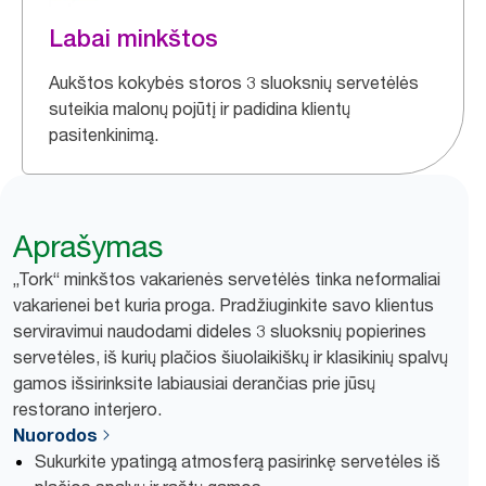
Labai minkštos
Aukštos kokybės storos 3 sluoksnių servetėlės
suteikia malonų pojūtį ir padidina klientų
pasitenkinimą.
Aprašymas
„Tork“ minkštos vakarienės servetėlės tinka neformaliai
vakarienei bet kuria proga. Pradžiuginkite savo klientus
serviravimui naudodami dideles 3 sluoksnių popierines
servetėles, iš kurių plačios šiuolaikiškų ir klasikinių spalvų
gamos išsirinksite labiausiai derančias prie jūsų
restorano interjero.
Nuorodos
Sukurkite ypatingą atmosferą pasirinkę servetėles iš