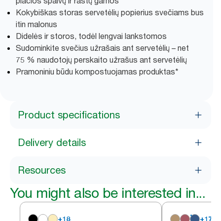
plačios spalvų ir raštų gamos
Kokybiškas storas servetėlių popierius svečiams bus
itin malonus
Didelės ir storos, todėl lengvai lankstomos
Sudominkite svečius užrašais ant servetėlių – net
75 % naudotojų perskaito užrašus ant servetėlių
Pramoniniu būdu kompostuojamas produktas*
Product specifications
Delivery details
Resources
You might also be interested in...
+
18
+
17