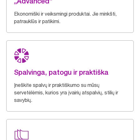
„Advanced“
Ekonomiški ir veiksmingi produktai. Jie minkšti,
patrauklūs ir patikimi.
Spalvinga, patogu ir praktiška
Įneškite spalvų ir praktiškumo su mūsų
servetėlėmis, kurios yra įvairių atspalvių, stilių ir
savybių.