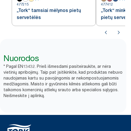
477215
477412
„Tork“ tamsiai mėlynos pietų
„Tork“ minkš
servetėlės
pietų servet
Nuorodos
* Pagal EN13432. Prieš išmesdami pasiteiraukite, ar nėra
vietinių apribojimų. Taip pat įsitikinkite, kad produktas nebuvo
naudojamas kartu su pavojingomis ar nekompostuojamomis
medžiagomis. Maisto ir gyvūninės kilmės atliekoms gali būti
taikomos komercinių atliekų srauto arba specialios sąlygos.
Neišmeskite į aplinką.​