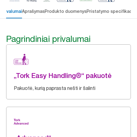
 privalumai
Aprašymas
Produkto duomenys
Pristatymo specifikacij
Pagrindiniai privalumai
„Tork Easy Handling®“ pakuotė
Pakuotė, kurią paprasta nešti ir šalinti