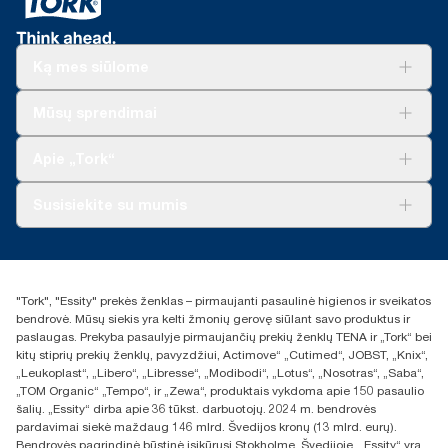
Ką mes siūlome
Sprendimai verslui
Mūsų sprendimai
Tvarumas
„Tork Clean Care“
„Tork Vision“ valymas
Apie „Tork“
„AD-a-Glance“
Apie mus
Susisiekite su mumis
Sėkmės istorijos
Naujienos ir pranešimai spaudai
torklt@essity.com
+370 5 268 3455
Rasti platintoją
"Tork", "Essity" prekės ženklas – pirmaujanti pasaulinė higienos ir sveikatos
UAB Essity Lithuania
bendrovė. Mūsų siekis yra kelti žmonių gerovę siūlant savo produktus ir
Naugarduko g. 98
paslaugas. Prekyba pasaulyje pirmaujančių prekių ženklų TENA ir „Tork“ bei
LT-03160 Vilnius, Lietuva
kitų stiprių prekių ženklų, pavyzdžiui, Actimove“ „Cutimed“, JOBST, „Knix“,
„Leukoplast“, „Libero“, „Libresse“, „Modibodi“, „Lotus“, „Nosotras“, „Saba“,
„TOM Organic“ „Tempo“, ir „Zewa“, produktais vykdoma apie 150 pasaulio
šalių. „Essity“ dirba apie 36 tūkst. darbuotojų. 2024 m. bendrovės
pardavimai siekė maždaug 146 mlrd. Švedijos kronų (13 mlrd. eurų).
Bendrovės pagrindinė būstinė įsikūrusi Stokholme, Švedijoje. „Essity“ yra