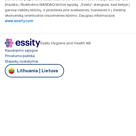
įtraukta į Stokholmo NASDAQ biržos sąrašą. „Essity“ stengiasi, kad kelyje į
gerovę nebūtų kliūčių, ir prisideda prie sveikesnės, tvaresnės ir į žiedinę
ekonomiką orientuotos visuomenės kūrimo. Daugiau informacijos
www.essity.com
Essity Hygiene and Health AB
Naudojimo sąlygos
Privatumo politika
Slapukų nustatymai
Lithuania | Lietuva