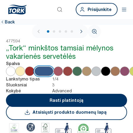
Prisijunkite
Back
1 / 6
477594
„Tork“ minkštos tamsiai mėlynos
vakarienės servetėlės
Spalva
1/4
Lankstymo tipas
3
Sluoksniai
Advanced
Kokybė
Rasti platintoją
Atsisiųsti produkto duomenų lapą