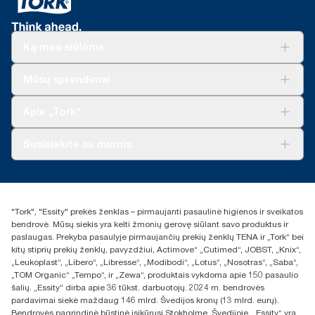
Ką mes siūlome
Sprendimai verslui
Mūsų sprendimai
Tvarumas
„Tork Clean Care“
„Tork Vision“ valymas
Apie „Tork“
„AD-a-Glance“
Apie mus
Susisiekite su mumis
Sėkmės istorijos
Naujienos ir pranešimai spaudai
torklt@essity.com
+370 5 268 3455
Rasti platintoją
"Tork", "Essity" prekės ženklas – pirmaujanti pasaulinė higienos ir sveikatos
UAB Essity Lithuania
bendrovė. Mūsų siekis yra kelti žmonių gerovę siūlant savo produktus ir
Naugarduko g. 98
paslaugas. Prekyba pasaulyje pirmaujančių prekių ženklų TENA ir „Tork“ bei
LT-03160 Vilnius, Lietuva
kitų stiprių prekių ženklų, pavyzdžiui, Actimove“ „Cutimed“, JOBST, „Knix“,
„Leukoplast“, „Libero“, „Libresse“, „Modibodi“, „Lotus“, „Nosotras“, „Saba“,
„TOM Organic“ „Tempo“, ir „Zewa“, produktais vykdoma apie 150 pasaulio
šalių. „Essity“ dirba apie 36 tūkst. darbuotojų. 2024 m. bendrovės
pardavimai siekė maždaug 146 mlrd. Švedijos kronų (13 mlrd. eurų).
Bendrovės pagrindinė būstinė įsikūrusi Stokholme, Švedijoje. „Essity“ yra