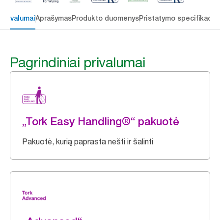
 privalumai
Aprašymas
Produkto duomenys
Pristatymo specifikacij
Pagrindiniai privalumai
„Tork Easy Handling®“ pakuotė
Pakuotė, kurią paprasta nešti ir šalinti