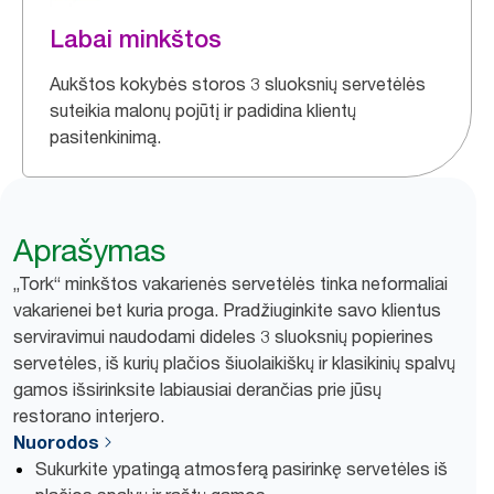
Labai minkštos
Aukštos kokybės storos 3 sluoksnių servetėlės
suteikia malonų pojūtį ir padidina klientų
pasitenkinimą.
Aprašymas
„Tork“ minkštos vakarienės servetėlės tinka neformaliai
vakarienei bet kuria proga. Pradžiuginkite savo klientus
serviravimui naudodami dideles 3 sluoksnių popierines
servetėles, iš kurių plačios šiuolaikiškų ir klasikinių spalvų
gamos išsirinksite labiausiai derančias prie jūsų
restorano interjero.
Nuorodos
Sukurkite ypatingą atmosferą pasirinkę servetėles iš