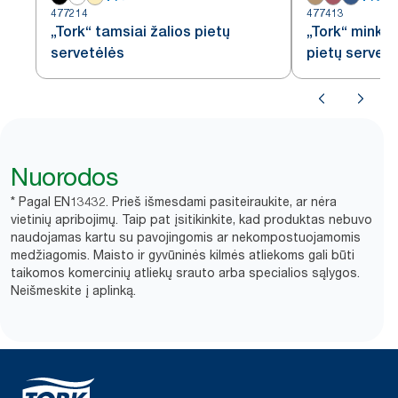
477214
477413
„Tork“ tamsiai žalios pietų
„Tork“ minkšt
servetėlės
pietų servet
Nuorodos
* Pagal EN13432. Prieš išmesdami pasiteiraukite, ar nėra
vietinių apribojimų. Taip pat įsitikinkite, kad produktas nebuvo
naudojamas kartu su pavojingomis ar nekompostuojamomis
medžiagomis. Maisto ir gyvūninės kilmės atliekoms gali būti
taikomos komercinių atliekų srauto arba specialios sąlygos.
Neišmeskite į aplinką.​