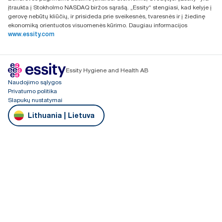
įtraukta į Stokholmo NASDAQ biržos sąrašą. „Essity“ stengiasi, kad kelyje į
gerovę nebūtų kliūčių, ir prisideda prie sveikesnės, tvaresnės ir į žiedinę
ekonomiką orientuotos visuomenės kūrimo. Daugiau informacijos
www.essity.com
Essity Hygiene and Health AB
Naudojimo sąlygos
Privatumo politika
Slapukų nustatymai
Lithuania | Lietuva