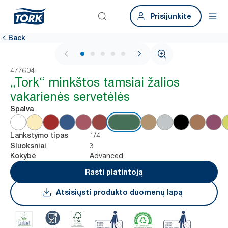
Prisijunkite
Back
1 / 6
477604
„Tork“ minkštos tamsiai žalios
vakarienės servetėlės
Spalva
1/4
Lankstymo tipas
3
Sluoksniai
Advanced
Kokybė
Rasti platintoją
Atsisiųsti produkto duomenų lapą