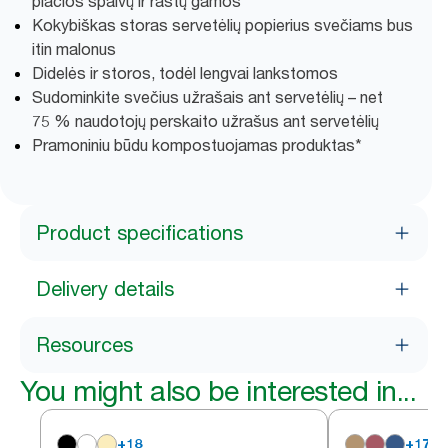
plačios spalvų ir raštų gamos
Kokybiškas storas servetėlių popierius svečiams bus
itin malonus
Didelės ir storos, todėl lengvai lankstomos
Sudominkite svečius užrašais ant servetėlių – net
75 % naudotojų perskaito užrašus ant servetėlių
Pramoniniu būdu kompostuojamas produktas*
Product specifications
Delivery details
Resources
You might also be interested in...
+
18
+
17