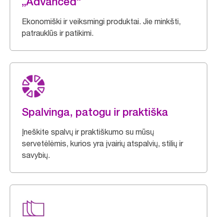
„Advanced“
Ekonomiški ir veiksmingi produktai. Jie minkšti,
patrauklūs ir patikimi.
Spalvinga, patogu ir praktiška
Įneškite spalvų ir praktiškumo su mūsų
servetėlėmis, kurios yra įvairių atspalvių, stilių ir
savybių.