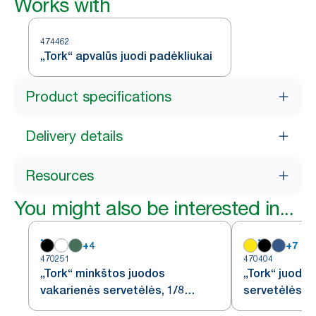
Works with
474462
„Tork“ apvalūs juodi padėkliukai
Product specifications
Delivery details
Resources
You might also be interested in...
+
4
+
7
470251
470404
„Tork“ minkštos juodos
„Tork“ juodos
vakarienės servetėlės, 1/8
servetėlės
lankstymo