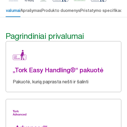
 privalumai
Aprašymas
Produkto duomenys
Pristatymo specifikacij
Pagrindiniai privalumai
„Tork Easy Handling®“ pakuotė
Pakuotė, kurią paprasta nešti ir šalinti