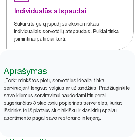
Individualūs atspaudai
Sukurkite gerą įspūdį su ekonomiškais
individualiais servetėlių atspaudais. Puikiai tinka
įsimintinai patirčiai kurti.
Aprašymas
„Tork“ minkštos pietų servetėlės idealiai tinka
serviruojant lengvus valgius ar užkandžius. Pradžiuginkite
savo klientus serviravimui naudodami itin gerai
sugeriančias 3 sluoksnių popierines servetėles, kurias
išsirinksite iš plataus šiuolaikiškų ir klasikinių spalvų
asortimento pagal savo restorano interjerą.