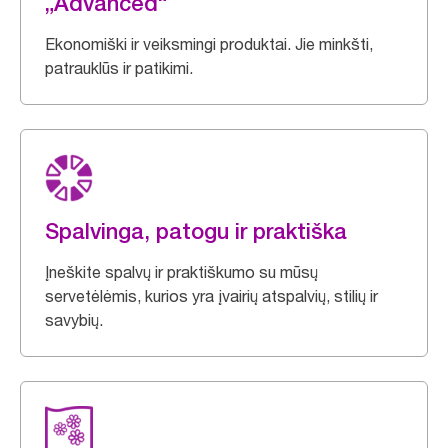
„Advanced“
Ekonomiški ir veiksmingi produktai. Jie minkšti,
patrauklūs ir patikimi.
Spalvinga, patogu ir praktiška
Įneškite spalvų ir praktiškumo su mūsų
servetėlėmis, kurios yra įvairių atspalvių, stilių ir
savybių.