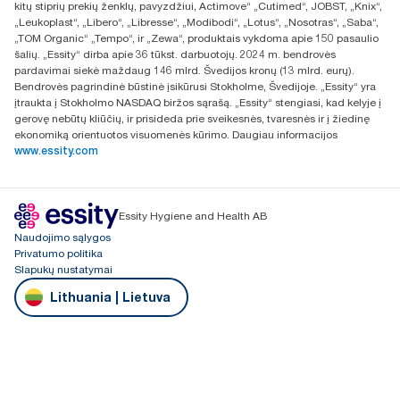
kitų stiprių prekių ženklų, pavyzdžiui, Actimove“ „Cutimed“, JOBST, „Knix“,
„Leukoplast“, „Libero“, „Libresse“, „Modibodi“, „Lotus“, „Nosotras“, „Saba“,
„TOM Organic“ „Tempo“, ir „Zewa“, produktais vykdoma apie 150 pasaulio
šalių. „Essity“ dirba apie 36 tūkst. darbuotojų. 2024 m. bendrovės
pardavimai siekė maždaug 146 mlrd. Švedijos kronų (13 mlrd. eurų).
Bendrovės pagrindinė būstinė įsikūrusi Stokholme, Švedijoje. „Essity“ yra
įtraukta į Stokholmo NASDAQ biržos sąrašą. „Essity“ stengiasi, kad kelyje į
gerovę nebūtų kliūčių, ir prisideda prie sveikesnės, tvaresnės ir į žiedinę
ekonomiką orientuotos visuomenės kūrimo. Daugiau informacijos
www.essity.com
Essity Hygiene and Health AB
Naudojimo sąlygos
Privatumo politika
Slapukų nustatymai
Lithuania | Lietuva