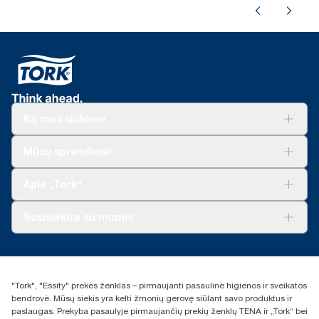
Ką mes siūlome
Sprendimai verslui
Mūsų sprendimai
Tvarumas
„Tork Clean Care“
„Tork Vision“ valymas
Apie „Tork“
„AD-a-Glance“
Apie mus
Susisiekite su mumis
Sėkmės istorijos
Naujienos ir pranešimai spaudai
torklt@essity.com
+370 5 268 3455
Rasti platintoją
"Tork", "Essity" prekės ženklas – pirmaujanti pasaulinė higienos ir sveikatos
UAB Essity Lithuania
bendrovė. Mūsų siekis yra kelti žmonių gerovę siūlant savo produktus ir
Naugarduko g. 98
paslaugas. Prekyba pasaulyje pirmaujančių prekių ženklų TENA ir „Tork“ bei
LT-03160 Vilnius, Lietuva