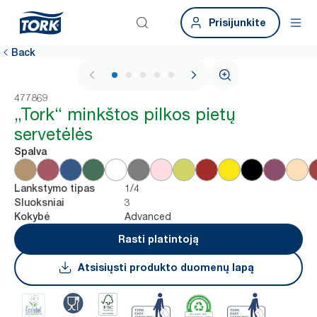
Prisijunkite
Back
1 / 6
477869
„Tork“ minkštos pilkos pietų
servetėlės
Spalva
1/4
Lankstymo tipas
3
Sluoksniai
Advanced
Kokybė
Rasti platintoją
Atsisiųsti produkto duomenų lapą