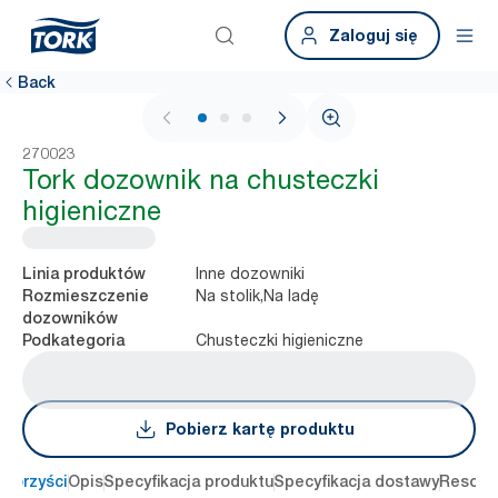
Zaloguj się
Back
1 / 3
270023
Tork dozownik na chusteczki
higieniczne
Inne dozowniki
Linia produktów
Na stolik,Na ladę
Rozmieszczenie
dozowników
Chusteczki higieniczne
Podkategoria
Pobierz kartę produktu
 korzyści
Opis
Specyfikacja produktu
Specyfikacja dostawy
Resour