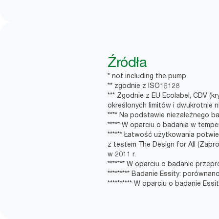
Źródła
* not including the pump
** zgodnie z ISO16128
*** Zgodnie z EU Ecolabel, CDV (
określonych limitów i dwukrotnie 
**** Na podstawie niezależnego 
***** W oparciu o badania w tempe
****** Łatwość użytkowania potw
z testem The Design for All (Zap
w 2011 r.
******* W oparciu o badanie prze
********* Badanie Essity: porówna
********** W oparciu o badanie Essi