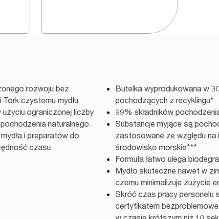
żonego rozwoju bez
Butelka wyprodukowana w 3
ki Tork czystemu mydłu
pochodzących z recyklingu*
 użyciu ograniczonej liczby
99% składników pochodzenia
 pochodzenia naturalnego.
Substancje myjące są pochodz
mydła i preparatów do
zastosowane ze względu na i
czędność czasu
środowisko morskie***
Formuła łatwo ulega biodegra
Mydło skuteczne nawet w zimn
czemu minimalizuje zużycie en
Skróć czas pracy personelu 
certyfikatem bezproblemowe 
w czasie krótszym niż 10 sek