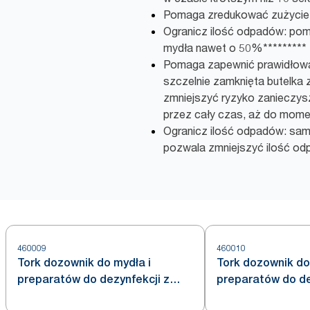
Pomaga zredukować zużycie
Ogranicz ilość odpadów: po
mydła nawet o 50%*********
Pomaga zapewnić prawidłową 
szczelnie zamknięta butelk
zmniejszyć ryzyko zanieczysz
przez cały czas, aż do mome
Ogranicz ilość odpadów: sa
pozwala zmniejszyć ilość o
460009
460010
Tork dozownik do mydła i
Tork dozownik do
preparatów do dezynfekcji z
preparatów do de
sensorem Intuition™ S4, ze stali
stali nierdzewnej