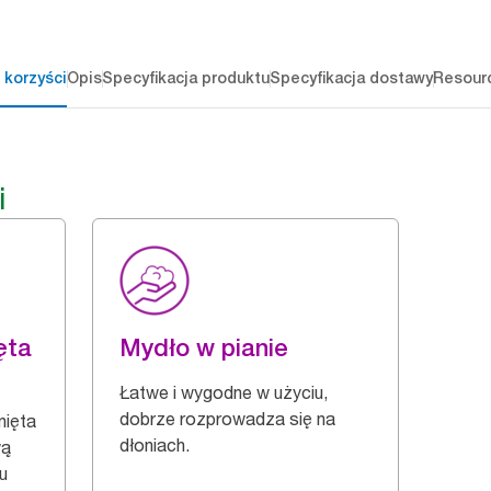
 korzyści
Opis
Specyfikacja produktu
Specyfikacja dostawy
Resour
i
ęta
Mydło w pianie
Łatwe i wygodne w użyciu,
dobrze rozprowadza się na
nięta
dłoniach.
wą
u