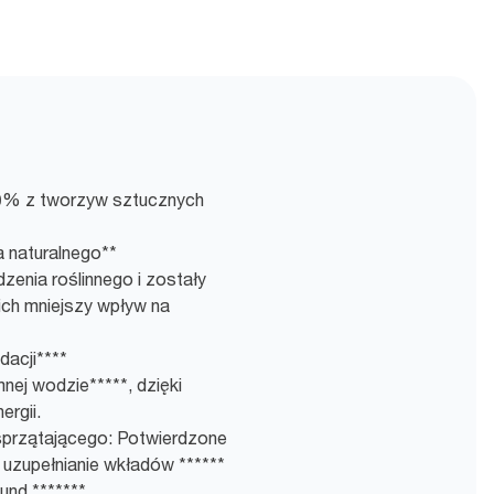
0% z tworzyw sztucznych
 naturalnego**
enia roślinnego i zostały
ch mniejszy wpływ na
dacji****
ej wodzie*****, dzięki
ergii.
sprzątającego: Potwierdzone
uzupełnianie wkładów ******
und *******