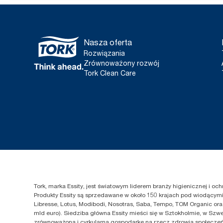
Nasza oferta
Rozwiązania
Zrównoważony rozwój
Tork Clean Care
Tork, marka Essity, jest światowym liderem branży higienicznej i o
Produkty Essity są sprzedawane w około 150 krajach pod wiodącymi 
Libresse, Lotus, Modibodi, Nosotras, Saba, Tempo, TOM Organic ora
mld euro). Siedziba główna Essity mieści się w Sztokholmie, w Szwe
zrównoważoną i cyrkularną gospodarkę na rzecz zdrowia społeczeńs