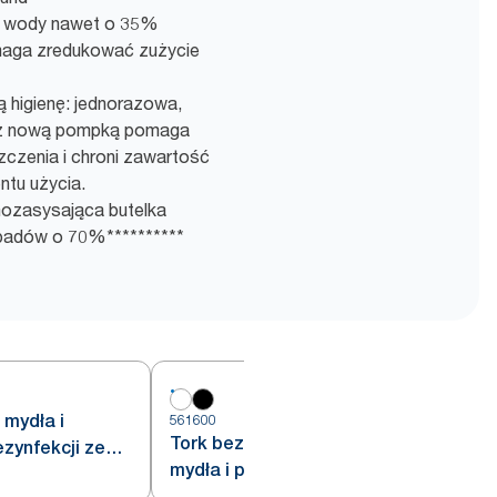
 wody nawet o 35%
maga zredukować zużycie
higienę: jednorazowa,
a z nową pompką pomaga
czenia i chroni zawartość
ntu użycia.
mozasysająca butelka
dpadów o 70%**********
 mydła i
561600
5
Tork bezdotykowy dozownik do
zynfekcji ze
mydła i preparatów do
 S4
dezynfekcji - z sensorem