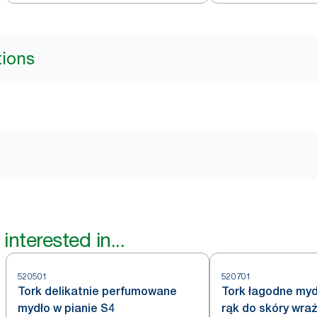
nierdzewnej
tions
interested in...
520501
520701
Tork delikatnie perfumowane
Tork łagodne mydło w pianie do
mydło w pianie S4
rąk do skóry wra