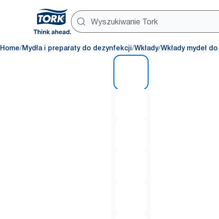
/
/
/
Home
Mydła i preparaty do dezynfekcji
Wkłady
Wkłady mydeł do 
1 of 6