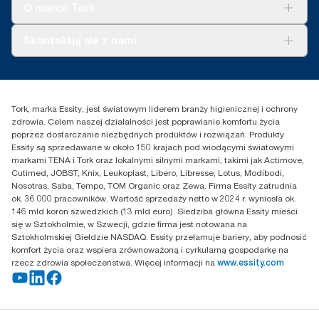
Tork Vision Sprzątanie
O marce Tork
AD-a-Glance
Tork PaperCircle
O nas
Skontaktuj się z nami
Historie sukcesu
Reklamacja dozownika
Skontaktuj się z nami
Reklamacja produktu
Przedstawiciele handlowi
Reklamacja serwisowa
Essity Poland Sp. z o.o. ul.
Tork, marka Essity, jest światowym liderem branży higienicznej i ochrony
Puławska 180
zdrowia. Celem naszej działalności jest poprawianie komfortu życia
02-670 Warszawa
poprzez dostarczanie niezbędnych produktów i rozwiązań. Produkty
Polska
Essity są sprzedawane w około 150 krajach pod wiodącymi światowymi
markami TENA i Tork oraz lokalnymi silnymi markami, takimi jak Actimove,
Cutimed, JOBST, Knix, Leukoplast, Libero, Libresse, Lotus, Modibodi,
Nosotras, Saba, Tempo, TOM Organic oraz Zewa. Firma Essity zatrudnia
ok. 36 000 pracowników. Wartość sprzedaży netto w 2024 r. wyniosła ok.
146 mld koron szwedzkich (13 mld euro). Siedziba główna Essity mieści
się w Sztokholmie, w Szwecji, gdzie firma jest notowana na
Sztokholmskiej Giełdzie NASDAQ. Essity przełamuje bariery, aby podnosić
komfort życia oraz wspiera zrównoważoną i cyrkularną gospodarkę na
rzecz zdrowia społeczeństwa. Więcej informacji na
www.essity.com