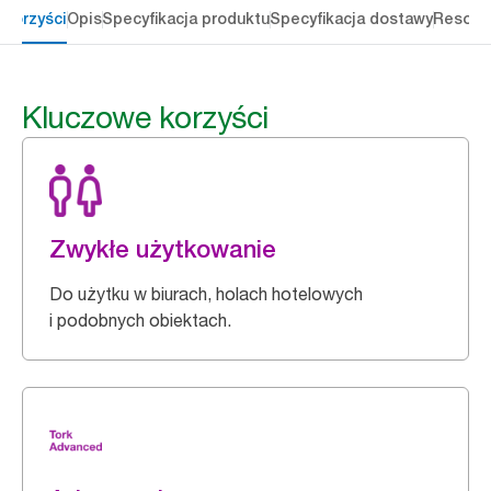
 korzyści
Opis
Specyfikacja produktu
Specyfikacja dostawy
Resour
Kluczowe korzyści
Zwykłe użytkowanie
Do użytku w biurach, holach hotelowych
i podobnych obiektach.