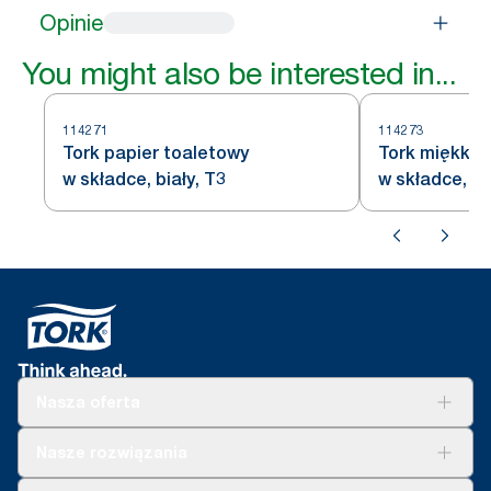
Opinie
You might also be interested in...
114271
114273
Tork papier toaletowy
Tork miękki 
w składce, biały, T3
w składce, bi
Nasza oferta
Rozwiązania
Nasze rozwiązania
Zrównoważony rozwój
Tork Clean Care