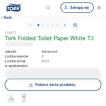
Zaloguj się
Back
1 / 5
114277
Tork Folded Toilet Paper White T3
Advanced
Jakość
2
Liczba warstw
9072
Liczba sztuk
w opakowaniu
Pobierz kartę produktu