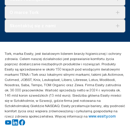
Zrównoważony rozwój
Tork Clean Care
Tork Vision Sprzątanie
O marce Tork
AD-a-Glance
Tork PaperCircle
O nas
Skontaktuj się z nami
Historie sukcesu
Reklamacja dozownika
Skontaktuj się z nami
Reklamacja produktu
Przedstawiciele handlowi
Reklamacja serwisowa
Essity Poland Sp. z o.o. ul.
Tork, marka Essity, jest światowym liderem branży higienicznej i ochrony
Puławska 180
zdrowia. Celem naszej działalności jest poprawianie komfortu życia
02-670 Warszawa
poprzez dostarczanie niezbędnych produktów i rozwiązań. Produkty
Polska
Essity są sprzedawane w około 150 krajach pod wiodącymi światowymi
markami TENA i Tork oraz lokalnymi silnymi markami, takimi jak Actimove,
Cutimed, JOBST, Knix, Leukoplast, Libero, Libresse, Lotus, Modibodi,
Nosotras, Saba, Tempo, TOM Organic oraz Zewa. Firma Essity zatrudnia
ok. 36 000 pracowników. Wartość sprzedaży netto w 2024 r. wyniosła ok.
146 mld koron szwedzkich (13 mld euro). Siedziba główna Essity mieści
się w Sztokholmie, w Szwecji, gdzie firma jest notowana na
Sztokholmskiej Giełdzie NASDAQ. Essity przełamuje bariery, aby podnosić
komfort życia oraz wspiera zrównoważoną i cyrkularną gospodarkę na
rzecz zdrowia społeczeństwa. Więcej informacji na
www.essity.com