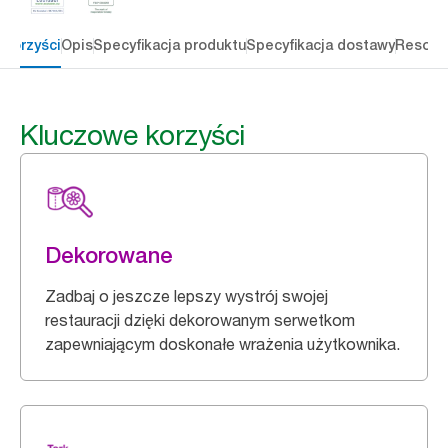
 korzyści
Opis
Specyfikacja produktu
Specyfikacja dostawy
Resour
Kluczowe korzyści
Dekorowane
Zadbaj o jeszcze lepszy wystrój swojej
restauracji dzięki dekorowanym serwetkom
zapewniającym doskonałe wrażenia użytkownika.