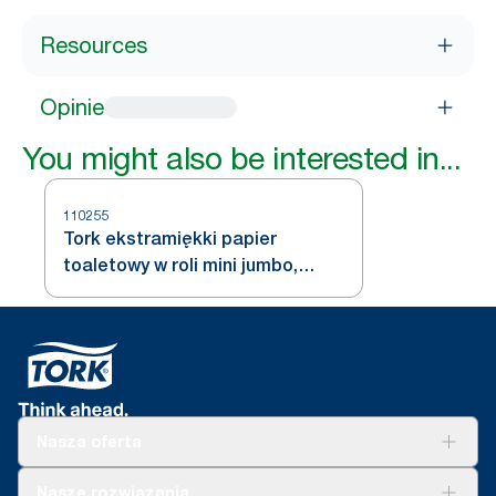
Resources
Opinie
You might also be interested in...
110255
Tork ekstramiękki papier
toaletowy w roli mini jumbo,
biały, T2
Nasza oferta
Rozwiązania
Nasze rozwiązania