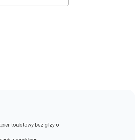
ier toaletowy bez gilzy o
ch z recyklingu.