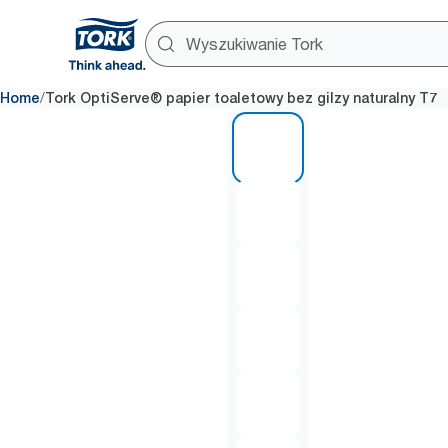
/
Home
Tork OptiServe® papier toaletowy bez gilzy naturalny T7
1 of 6