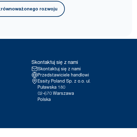
aniu do artykułów Tork 110767
. zrównoważonego rozwoju
wą gilzą
ego przenoszenia
tyczy dozowników sprzedawanych
3 roku. Produkt z certyfikatem
ez gilzy art. 472630 i artykułów
cja), które mają gilzy i dwie
e.
Skontaktuj się z nami
Skontaktuj się z nami
Przedstawiciele handlowi
Essity Poland Sp. z o.o. ul.
Puławska 180
02-670 Warszawa
Polska