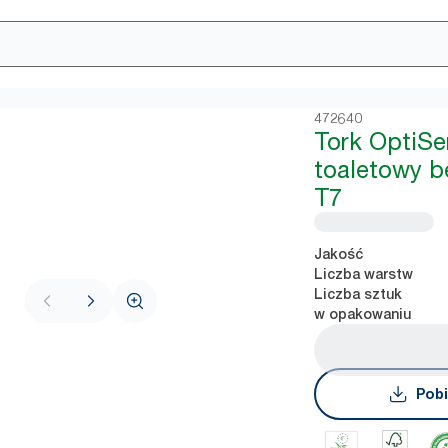
472640
Tork OptiSe
toaletowy be
T7
Jakość
Liczba warstw
Liczba sztuk
w opakowaniu
Pobi