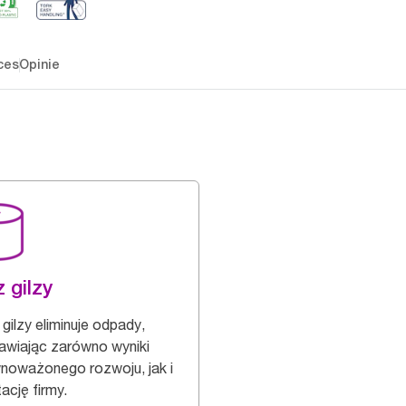
ces
Opinie
 gilzy
gilzy eliminuje odpady,
awiając zarówno wyniki
noważonego rozwoju, jak i
ację firmy.