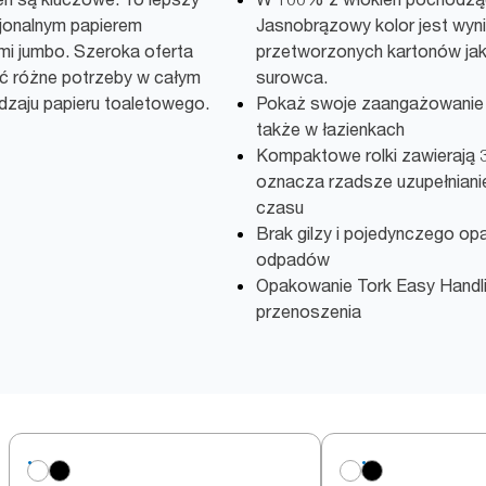
jonalnym papierem
Jasnobrązowy kolor jest wyn
ami jumbo. Szeroka oferta
przetworzonych kartonów jak
 różne potrzeby w całym
surowca.
dzaju papieru toaletowego.
Pokaż swoje zaangażowanie
także w łazienkach
Kompaktowe rolki zawierają 3x
oznacza rzadsze uzupełnian
czasu
Brak gilzy i pojedynczego o
odpadów
Opakowanie Tork Easy Handl
przenoszenia