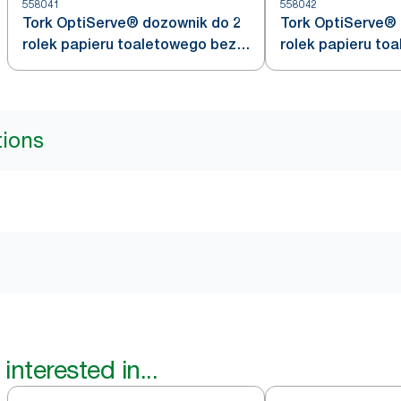
558041
558042
Tork OptiServe® dozownik do 2
Tork OptiServe® 
rolek papieru toaletowego bez
rolek papieru to
gilzy biały T7
gilzy czarny T7
tions
interested in...