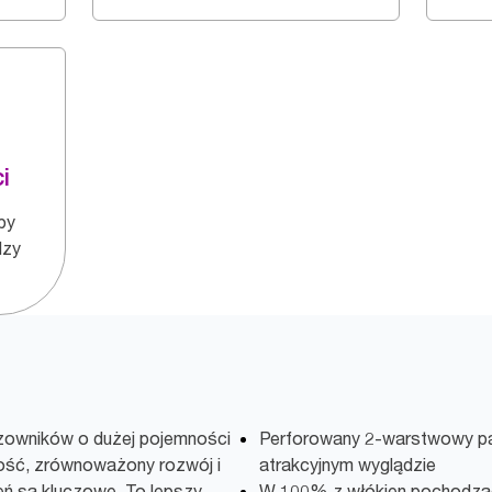
i
by
dzy
zowników o dużej pojemności
Perforowany 2-warstwowy pap
ność, zrównoważony rozwój i
atrakcyjnym wyglądzie
ń są kluczowe. To lepszy
W 100% z włókien pochodzący