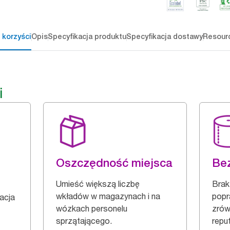
 korzyści
Opis
Specyfikacja produktu
Specyfikacja dostawy
Resour
i
Oszczędność miejsca
Bez
Umieść większą liczbę
Brak 
wkładów w magazynach i na
popr
zacja
wózkach personelu
zrów
sprzątającego.
reput