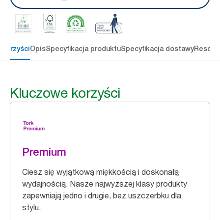
 korzyści
Opis
Specyfikacja produktu
Specyfikacja dostawy
Resour
Kluczowe korzyści
Premium
Ciesz się wyjątkową miękkością i doskonałą
wydajnością. Nasze najwyższej klasy produkty
zapewniają jedno i drugie, bez uszczerbku dla
stylu.