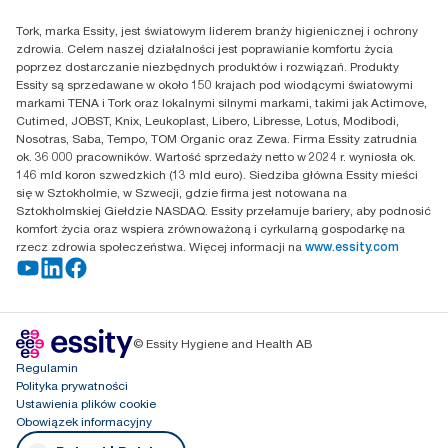
Reklamacja serwisowa
Essity Poland Sp. z o.o. ul.
Tork, marka Essity, jest światowym liderem branży higienicznej i ochrony
Puławska 180
zdrowia. Celem naszej działalności jest poprawianie komfortu życia
02-670 Warszawa
poprzez dostarczanie niezbędnych produktów i rozwiązań. Produkty
Polska
Essity są sprzedawane w około 150 krajach pod wiodącymi światowymi
markami TENA i Tork oraz lokalnymi silnymi markami, takimi jak Actimove,
Cutimed, JOBST, Knix, Leukoplast, Libero, Libresse, Lotus, Modibodi,
Nosotras, Saba, Tempo, TOM Organic oraz Zewa. Firma Essity zatrudnia
ok. 36 000 pracowników. Wartość sprzedaży netto w 2024 r. wyniosła ok.
146 mld koron szwedzkich (13 mld euro). Siedziba główna Essity mieści
się w Sztokholmie, w Szwecji, gdzie firma jest notowana na
Sztokholmskiej Giełdzie NASDAQ. Essity przełamuje bariery, aby podnosić
komfort życia oraz wspiera zrównoważoną i cyrkularną gospodarkę na
rzecz zdrowia społeczeństwa. Więcej informacji na
www.essity.com
© Essity Hygiene and Health AB
Regulamin
Polityka prywatności
Ustawienia plików cookie
Obowiązek informacyjny