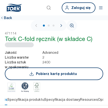
Zaloguj się
Back
1 / 3
471114
Tork C-fold ręcznik (w składce C)
Advanced
Jakość
2
Liczba warstw
2400
Liczba sztuk
w opakowaniu
Pobierz kartę produktu
Opis
Specyfikacja produktu
Specyfikacja dostawy
Resources
Opini