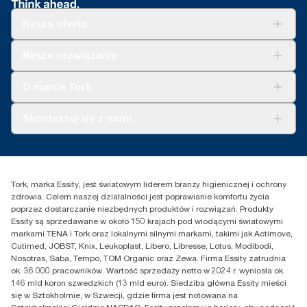
Nasza oferta
Rozwiązania
Nasze rozwiązania
Zrównoważony rozwój
Tork Clean Care
Tork Vision Sprzątanie
O marce Tork
AD-a-Glance
Tork PaperCircle
O nas
Skontaktuj się z nami
Historie sukcesu
Reklamacja dozownika
Skontaktuj się z nami
Reklamacja produktu
Przedstawiciele handlowi
Reklamacja serwisowa
Essity Poland Sp. z o.o. ul.
Tork, marka Essity, jest światowym liderem branży higienicznej i ochrony
Puławska 180
zdrowia. Celem naszej działalności jest poprawianie komfortu życia
02-670 Warszawa
poprzez dostarczanie niezbędnych produktów i rozwiązań. Produkty
Polska
Essity są sprzedawane w około 150 krajach pod wiodącymi światowymi
markami TENA i Tork oraz lokalnymi silnymi markami, takimi jak Actimove,
Cutimed, JOBST, Knix, Leukoplast, Libero, Libresse, Lotus, Modibodi,
Nosotras, Saba, Tempo, TOM Organic oraz Zewa. Firma Essity zatrudnia
ok. 36 000 pracowników. Wartość sprzedaży netto w 2024 r. wyniosła ok.
146 mld koron szwedzkich (13 mld euro). Siedziba główna Essity mieści
się w Sztokholmie, w Szwecji, gdzie firma jest notowana na