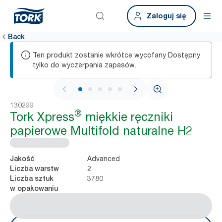
Zaloguj się
Back
Ten produkt zostanie wkrótce wycofany Dostępny
tylko do wyczerpania zapasów.
1 / 7
130299
®
Tork Xpress
miękkie ręczniki
papierowe Multifold naturalne H2
Advanced
Jakość
2
Liczba warstw
3780
Liczba sztuk
w opakowaniu