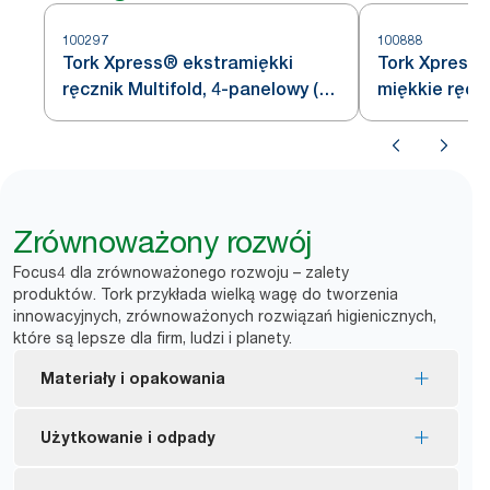
100297
100888
Tork Xpress® ekstramiękki
Tork Xpress
ręcznik Multifold, 4-panelowy (w
miękkie ręcz
składce wielopanelowej) biały H2
składane bia
Zrównoważony rozwój
Focus4 dla zrównoważonego rozwoju – zalety
produktów. Tork przykłada wielką wagę do tworzenia
innowacyjnych, zrównoważonych rozwiązań higienicznych,
które są lepsze dla firm, ludzi i planety.
Materiały i opakowania
Wkłady z certyfikatem EU Ecolabel – mniejszy
Użytkowanie i odpady
wpływ na środowisko w całym cyklu życia
produktu