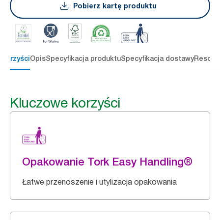
Pobierz kartę produktu
 korzyści
Opis
Specyfikacja produktu
Specyfikacja dostawy
Resour
Kluczowe korzyści
Opakowanie Tork Easy Handling®
Łatwe przenoszenie i utylizacja opakowania