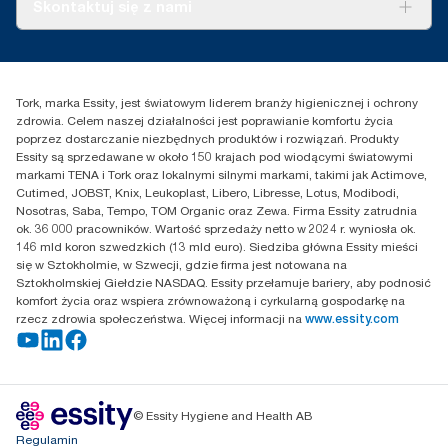
O nas
Skontaktuj się z nami
wszystkie poziomy jakości wkładów w połączeniu z danymi
Historie sukcesu
dotyczącymi zużycia. Ponieważ dane te są średnią systemową,
Reklamacja dozownika
Skontaktuj się z nami
nie są one przeznaczone do wykorzystania w raportach
Reklamacja produktu
Przedstawiciele handlowi
dotyczących emisji dwutlenku węgla dla konkretnych artykułów
Reklamacja serwisowa
Essity Poland Sp. z o.o. ul.
i zużycia.
Tork, marka Essity, jest światowym liderem branży higienicznej i ochrony
Puławska 180
***
Średnio, w porównaniu do przeciętnego śladu węglowego
zdrowia. Celem naszej działalności jest poprawianie komfortu życia
02-670 Warszawa
wkładu Tork Xpress® Multifold (H2) przed rozpoczęciem zakupu
poprzez dostarczanie niezbędnych produktów i rozwiązań. Produkty
Polska
energii ze źródeł odnawialnych, zweryfikowanego
Essity są sprzedawane w około 150 krajach pod wiodącymi światowymi
i dopasowanego przez gwarancje pochodzenia. Dotyczy
markami TENA i Tork oraz lokalnymi silnymi markami, takimi jak Actimove,
naszych operacji związanych z produkcją papieru. Wynikająca
Cutimed, JOBST, Knix, Leukoplast, Libero, Libresse, Lotus, Modibodi,
z tego redukcja śladu węglowego została skwantyfikowana
Nosotras, Saba, Tempo, TOM Organic oraz Zewa. Firma Essity zatrudnia
w ocenie cyklu życia „od kołyski do grobu” zweryfikowanej
ok. 36 000 pracowników. Wartość sprzedaży netto w 2024 r. wyniosła ok.
przez stronę trzecią.
146 mld koron szwedzkich (13 mld euro). Siedziba główna Essity mieści
się w Sztokholmie, w Szwecji, gdzie firma jest notowana na
Sztokholmskiej Giełdzie NASDAQ. Essity przełamuje bariery, aby podnosić
komfort życia oraz wspiera zrównoważoną i cyrkularną gospodarkę na
rzecz zdrowia społeczeństwa. Więcej informacji na
www.essity.com
© Essity Hygiene and Health AB
Regulamin