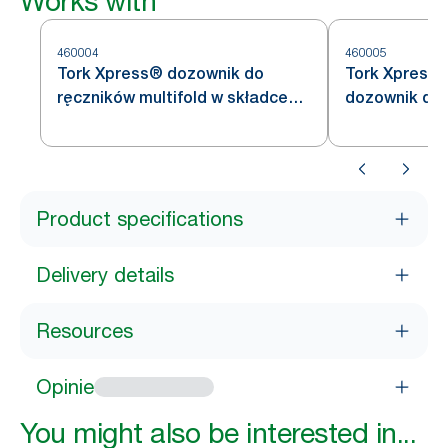
Works with
460004
460005
Tork Xpress® dozownik do
Tork Xpress
ręczników multifold w składce
dozownik do 
wielopanelowej, stal nierdzewna,
w składce wi
H2
nierdzewna, 
Product specifications
Delivery details
Resources
Opinie
You might also be interested in...