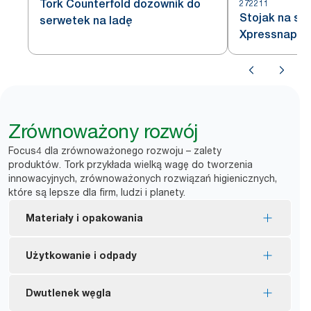
Tork Counterfold dozownik do
272211
Stojak na se
serwetek na ladę
Xpressnap® N
Zrównoważony rozwój
Focus4 dla zrównoważonego rozwoju – zalety
produktów. Tork przykłada wielką wagę do tworzenia
innowacyjnych, zrównoważonych rozwiązań higienicznych,
które są lepsze dla firm, ludzi i planety.
Materiały i opakowania
Tork Xpress Fit naturalne serwetki są
Użytkowanie i odpady
produkowane w 100% z włókien z recyklingu. 30–
70% tych włókien pochodzi ze źródeł
Ogranicza liczbę wyrzucanych niezużytych
Dwutlenek węgla
alternatywnych, takich jak przetworzone kartony
*
serwetek o 83%.
po napojach lub kartonowe pudełka.