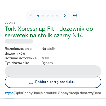
1 / 8
272900
Tork Xpressnap Fit - dozownik do
serwetek na stolik czarny N14
Na stolik
Rozmieszczenie
dozowników
Mały
Rozmiar dozownika
Ręczny
Typ dozownika
Pobierz kartę produktu
 korzyści
Opis
Specyfikacja produktu
Specyfikacja dostawy
Resour