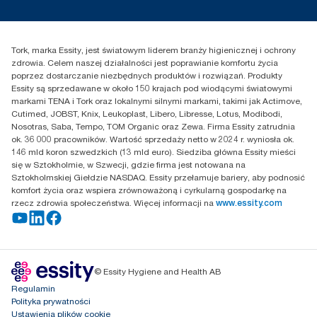
Reklamacja dozownika
Skontaktuj się z nami
Reklamacja produktu
Przedstawiciele handlowi
Reklamacja serwisowa
Essity Poland Sp. z o.o. ul.
Tork, marka Essity, jest światowym liderem branży higienicznej i ochrony
Puławska 180
zdrowia. Celem naszej działalności jest poprawianie komfortu życia
02-670 Warszawa
poprzez dostarczanie niezbędnych produktów i rozwiązań. Produkty
Polska
Essity są sprzedawane w około 150 krajach pod wiodącymi światowymi
markami TENA i Tork oraz lokalnymi silnymi markami, takimi jak Actimove,
Cutimed, JOBST, Knix, Leukoplast, Libero, Libresse, Lotus, Modibodi,
Nosotras, Saba, Tempo, TOM Organic oraz Zewa. Firma Essity zatrudnia
ok. 36 000 pracowników. Wartość sprzedaży netto w 2024 r. wyniosła ok.
146 mld koron szwedzkich (13 mld euro). Siedziba główna Essity mieści
się w Sztokholmie, w Szwecji, gdzie firma jest notowana na
Sztokholmskiej Giełdzie NASDAQ. Essity przełamuje bariery, aby podnosić
komfort życia oraz wspiera zrównoważoną i cyrkularną gospodarkę na
rzecz zdrowia społeczeństwa. Więcej informacji na
www.essity.com
© Essity Hygiene and Health AB
Regulamin
Polityka prywatności
Ustawienia plików cookie