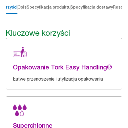
 korzyści
Opis
Specyfikacja produktu
Specyfikacja dostawy
Resour
Kluczowe korzyści
Opakowanie Tork Easy Handling®
Łatwe przenoszenie i utylizacja opakowania
Superchłonne