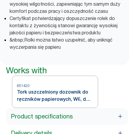
wysokiej wilgotności, zapewniając tym samym duży
komfort podczas pracy i oszczędność czasu
Certyfikat potwierdzający dopuszczenie rolek do
kontaktu z żywnością stanowi gwarancję wysokiej
jakości papieru i bezpieczeństwa produktu
&nbsp;Rolki można łatwo uzupełnić, aby uniknąć
wyczerpania się papieru
Works with
651420
Tork uszczelniony dozownik do
ręczników papierowych, W6, do
montażu na ścianie, biało-
turkusowy
Product specifications
Delivery details