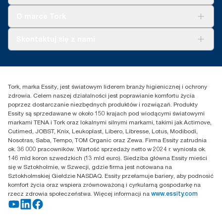
Zrównoważony rozwój
Tork Clean Care
Tork Vision Sprzątanie
O marce Tork
AD-a-Glance
Tork PaperCircle
O nas
Skontaktuj się z nami
Historie sukcesu
Reklamacja dozownika
Skontaktuj się z nami
Reklamacja produktu
Przedstawiciele handlowi
Reklamacja serwisowa
Essity Poland Sp. z o.o. ul.
Tork, marka Essity, jest światowym liderem branży higienicznej i ochrony
Puławska 180
zdrowia. Celem naszej działalności jest poprawianie komfortu życia
02-670 Warszawa
poprzez dostarczanie niezbędnych produktów i rozwiązań. Produkty
Polska
Essity są sprzedawane w około 150 krajach pod wiodącymi światowymi
markami TENA i Tork oraz lokalnymi silnymi markami, takimi jak Actimove,
Cutimed, JOBST, Knix, Leukoplast, Libero, Libresse, Lotus, Modibodi,
Nosotras, Saba, Tempo, TOM Organic oraz Zewa. Firma Essity zatrudnia
ok. 36 000 pracowników. Wartość sprzedaży netto w 2024 r. wyniosła ok.
146 mld koron szwedzkich (13 mld euro). Siedziba główna Essity mieści
się w Sztokholmie, w Szwecji, gdzie firma jest notowana na
Sztokholmskiej Giełdzie NASDAQ. Essity przełamuje bariery, aby podnosić
komfort życia oraz wspiera zrównoważoną i cyrkularną gospodarkę na
rzecz zdrowia społeczeństwa. Więcej informacji na
www.essity.com