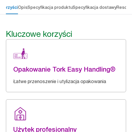
 korzyści
Opis
Specyfikacja produktu
Specyfikacja dostawy
Resour
Kluczowe korzyści
Opakowanie Tork Easy Handling®
Łatwe przenoszenie i utylizacja opakowania
Użytek profesjonalny