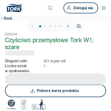
Zaloguj się
Back
1 / 6
520304
Czyściwo przemysłowe Tork W1,
szare
361 m per roll
Długość rolki
1
Liczba sztuk
w opakowaniu
Pobierz kartę produktu