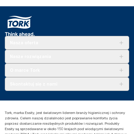
Nasza oferta
Rozwiązania
Nasze rozwiązania
Zrównoważony rozwój
Tork Clean Care
Tork Vision Sprzątanie
O marce Tork
AD-a-Glance
Tork PaperCircle
O nas
Skontaktuj się z nami
Historie sukcesu
Reklamacja dozownika
Skontaktuj się z nami
Reklamacja produktu
Przedstawiciele handlowi
Reklamacja serwisowa
Essity Poland Sp. z o.o. ul.
Tork, marka Essity, jest światowym liderem branży higienicznej i ochrony
Puławska 180
zdrowia. Celem naszej działalności jest poprawianie komfortu życia
02-670 Warszawa
poprzez dostarczanie niezbędnych produktów i rozwiązań. Produkty
Polska
Essity są sprzedawane w około 150 krajach pod wiodącymi światowymi