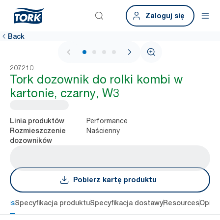
Zaloguj się
Back
1 / 4
207210
Tork dozownik do rolki kombi w
kartonie, czarny, W3
Performance
Linia produktów
Naścienny
Rozmieszczenie
dozowników
Pobierz kartę produktu
Opis
Specyfikacja produktu
Specyfikacja dostawy
Resources
Opini