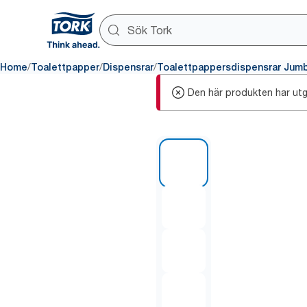
/
/
/
Home
Toalettpapper
Dispensrar
Toalettpappersdispensrar Jum
Den här produkten har utg
1 of 10