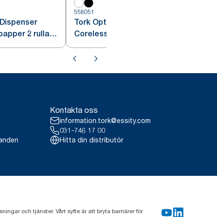
558051
5
 Dispenser
Tork OptiServe® Dispenser
apper 2 rullar
Coreless Toalettpapper 4 rullar
Vit T7
Kontakta oss
information.tork@essity.com
031-746 17 00
landen
Hitta din distributör
gar och tjänster. Vårt syfte är att bryta barriärer för