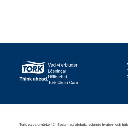
Vad vi erbjuder
Lösningar
Hållbarhet
Tork Clean Care
Tork, ett varumärke från Essity - ett globalt, ledande hygien- och häl