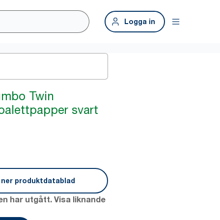
Logga in
Jumbo Twin
oalettpapper svart
 ner produktdatablad
n har utgått. Visa liknande
n