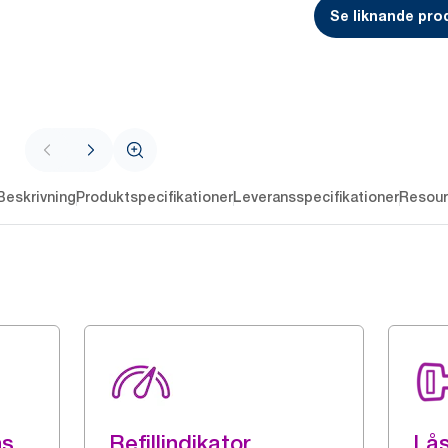
Se liknande pro
Beskrivning
Produktspecifikationer
Leveransspecifikationer
Resour
ns
Refillindikator
Lå