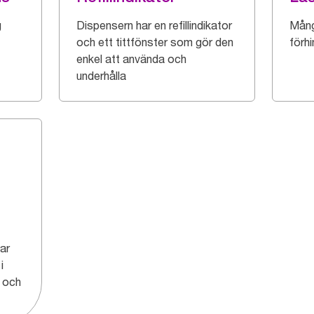
g
Dispensern har en refillindikator
Mång
och ett tittfönster som gör den
förhi
enkel att använda och
underhålla
jar
i
r och