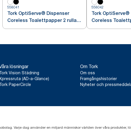
558041
558042
Tork OptiServe® Dispenser
Tork OptiServe®
Coreless Toalettpapper 2 rullar
Coreless Toalettp
Vit T7
Svart T7
Våra lösningar
Om Tork
Tork Vision Städning
Om oss
Xpressruta (AD-a-Glance)
Framgångshistorier
Tork PaperCircle
Nyheter och pressmedde
sobolag. Varje dag använder en miljard människor världen över våra produkter, lösnin