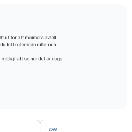
t ut för att minimera avfall
u fritt roterande rullar och
n
möjligt att se när det är dags
110255
1