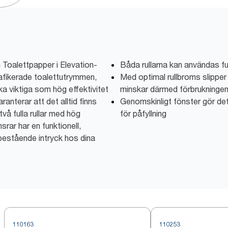
Toalettpapper i Elevation-
Båda rullarna kan användas full
afikerade toalettutrymmen,
Med optimal rullbroms slipper d
ka viktiga som hög effektivitet
minskar därmed förbrukninge
anterar att det alltid finns
Genomskinligt fönster gör det 
vå fulla rullar med hög
för påfyllning
srar har en funktionell,
estående intryck hos dina
110163
110253