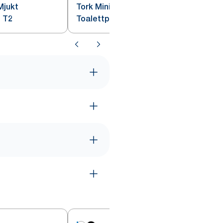
Mjukt
Tork Mini Jumbo Extra Mjukt
t T2
Toalettpapper Premium – 3-
lagerspapper vit T2