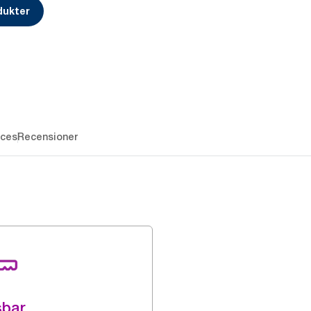
dukter
ces
Recensioner
sbar