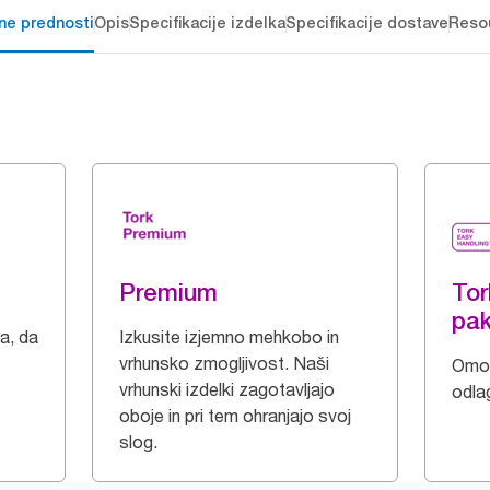
čne prednosti
Opis
Specifikacije izdelka
Specifikacije dostave
Reso
Premium
Tor
pak
a, da
Izkusite izjemno mehkobo in
vrhunsko zmogljivost. Naši
Omog
vrhunski izdelki zagotavljajo
odla
oboje in pri tem ohranjajo svoj
slog.