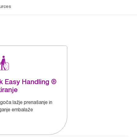
urces
k Easy Handling ®
iranje
oča lažje prenašanje in
ganje embalaže