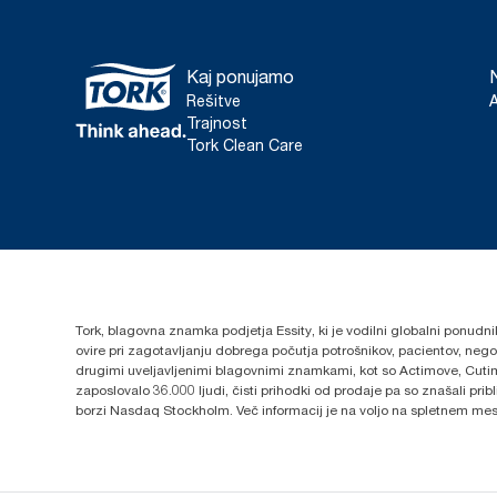
Kaj ponujamo
Rešitve
Trajnost
Tork Clean Care
Tork, blagovna znamka podjetja Essity, ki je vodilni globalni ponudni
ovire pri zagotavljanju dobrega počutja potrošnikov, pacientov, ne
drugimi uveljavljenimi blagovnimi znamkami, kot so Actimove, Cutim
zaposlovalo 36.000 ljudi, čisti prihodki od prodaje pa so znašali pr
borzi Nasdaq Stockholm. Več informacij je na voljo na spletnem me