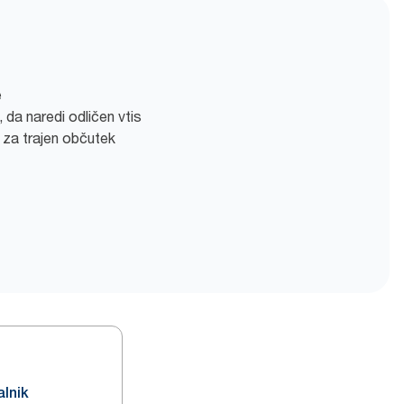
e
 da naredi odličen vtis
 za trajen občutek
alnik