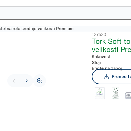
aletna rola srednje velikosti Premium
127520
Tork Soft to
velikosti P
Kakovost
Sloji
Enote na zaboj
Prenesite