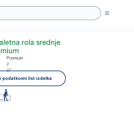
aletna rola srednje
remium
Premium
2
27
 podatkovni list izdelka