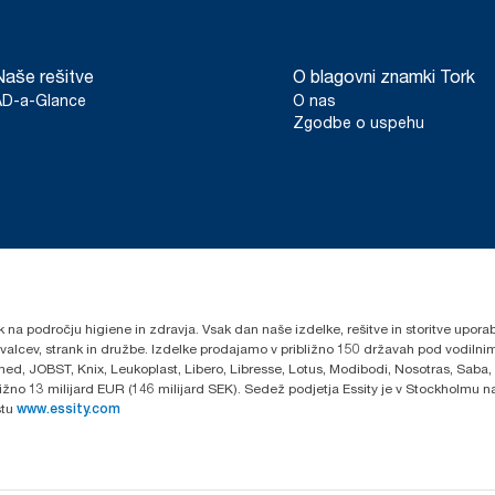
Naše rešitve
O blagovni znamki Tork
AD-a-Glance
O nas
Zgodbe o uspehu
k na področju higiene in zdravja. Vsak dan naše izdelke, rešitve in storitve upora
govalcev, strank in družbe. Izdelke prodajamo v približno 150 državah pod vodi
ed, JOBST, Knix, Leukoplast, Libero, Libresse, Lotus, Modibodi, Nosotras, Saba,
ibližno 13 milijard EUR (146 milijard SEK). Sedež podjetja Essity je v Stockholmu
stu
www.essity.com