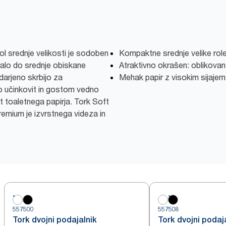
rol srednje velikosti je sodoben
Kompaktne srednje velike rol
malo do srednje obiskane
Atraktivno okrašen: oblikovan,
darjeno skrbijo za
Mehak papir z visokim sijajem
o učinkovit in gostom vedno
t toaletnega papirja. Tork Soft
Premium je izvrstnega videza in
557500
557508
Tork dvojni podajalnik
Tork dvojni podaj