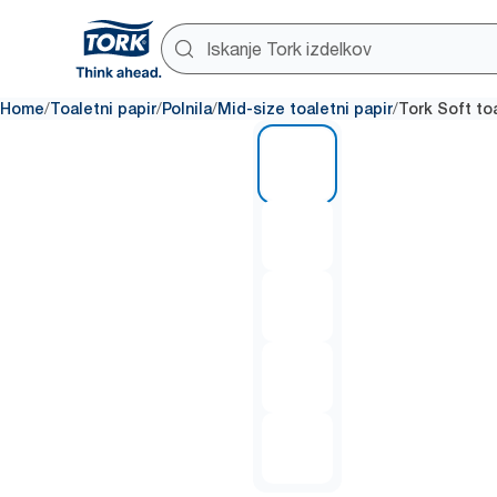
/
/
/
/
Home
Toaletni papir
Polnila
Mid-size toaletni papir
Tork Soft to
1 of 5