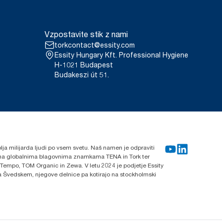
Vzpostavite stik z nami
torkcontact@essity.com
Essity Hungary Kft. Professional Hygiene
H-1021 Budapest
Budakeszi út 51.
blja milijarda ljudi po vsem svetu. Naš namen je odpraviti
lnima globalnima blagovnima znamkama TENA in Tork ter
 Tempo, TOM Organic in Zewa. V letu 2024 je podjetje Essity
 na Švedskem, njegove delnice pa kotirajo na stockholmski