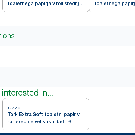
toaletnega papirja v roli srednje
toaletnega papirja
velikosti, bel T6
velikosti, črn T6
tions
interested in...
127510
Tork Extra Soft toaletni papir v
roli srednje velikosti, bel T6