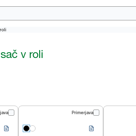
roli
sač v roli
java
Primerjava