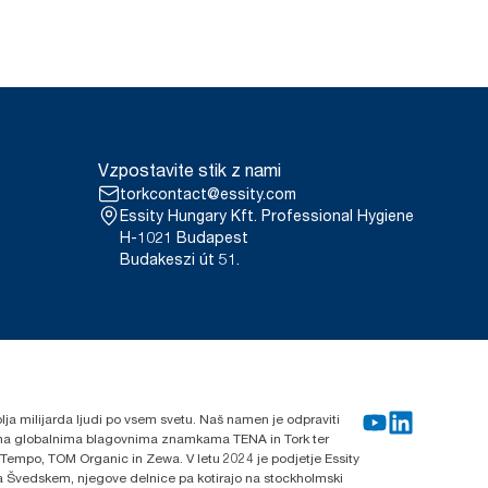
Vzpostavite stik z nami
torkcontact@essity.com
Essity Hungary Kft. Professional Hygiene
H-1021 Budapest
Budakeszi út 51.
blja milijarda ljudi po vsem svetu. Naš namen je odpraviti
lnima globalnima blagovnima znamkama TENA in Tork ter
 Tempo, TOM Organic in Zewa. V letu 2024 je podjetje Essity
 na Švedskem, njegove delnice pa kotirajo na stockholmski