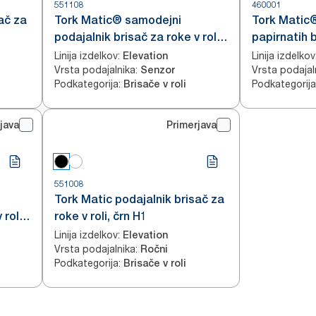
551108
460001
ač za
Tork Matic® samodejni
Tork Matic®
podajalnik brisač za roke v roli
papirnatih b
črn H1
senzorjem I
Linija izdelkov
:
Linija izdelkov
Elevation
Vrsta podajalnika
:
Vrsta podajal
Senzor
jeklo H1
Podkategorija
:
Podkategorija
Brisače v roli
java
Primerjava
551008
Tork Matic podajalnik brisač za
 roli
roke v roli, črn H1
Linija izdelkov
:
Elevation
Vrsta podajalnika
:
Ročni
Podkategorija
:
Brisače v roli