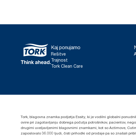
Kaj ponujamo
Rešitve
Trajnost
Tork Clean Care
Tork, blagovna znamka podjetja Essity, ki je vodilni globalni ponudni
ovire pri zagotavljanju dobrega počutja potrošnikov, pacientov, ne
drugimi uveljavljenimi blagovnimi znamkami, kot so Actimove, Cutim
zaposlovalo 36.000 ljudi, čisti prihodki od prodaje pa so znašali pr