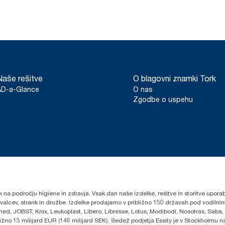
Naše rešitve
O blagovni znamki Tork
AD-a-Glance
O nas
Zgodbe o uspehu
k na področju higiene in zdravja. Vsak dan naše izdelke, rešitve in storitve upora
govalcev, strank in družbe. Izdelke prodajamo v približno 150 državah pod vodi
ed, JOBST, Knix, Leukoplast, Libero, Libresse, Lotus, Modibodi, Nosotras, Saba,
ibližno 13 milijard EUR (146 milijard SEK). Sedež podjetja Essity je v Stockholmu