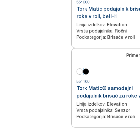
551000
Tork Matic podajalnik bris
roke v roli, bel H1
Linija izdelkov
:
Elevation
Vrsta podajalnika
:
Ročni
Podkategorija
:
Brisače v roli
Primer
551100
Tork Matic® samodejni
podajalnik brisač za roke v
bel H1
Linija izdelkov
:
Elevation
Vrsta podajalnika
:
Senzor
Podkategorija
:
Brisače v roli