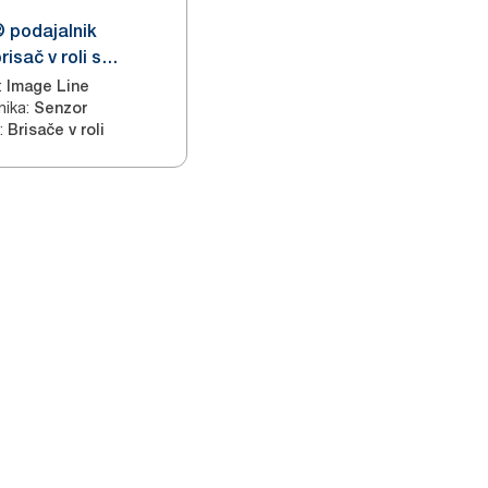
 podajalnik
risač v roli s
ntuition, nerjavno
:
Image Line
nika
:
Senzor
:
Brisače v roli