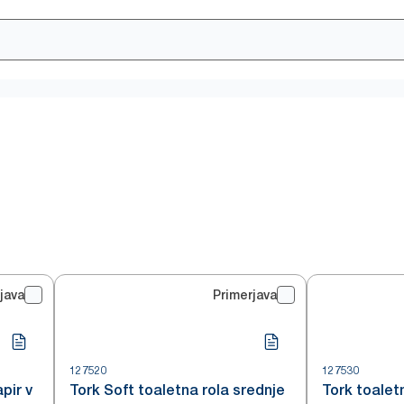
java
Primerjava
127520
127530
pir v
Tork Soft toaletna rola srednje
Tork toaletn