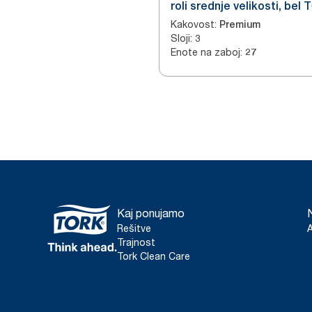
roli srednje velikosti, bel 
Kakovost
:
Premium
Sloji
:
3
Enote na zaboj
:
27
Kaj ponujamo
Rešitve
Trajnost
Tork Clean Care