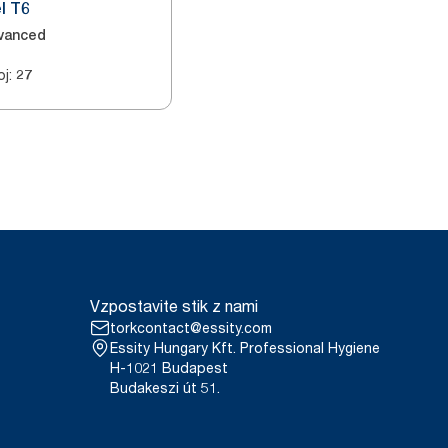
el T6
vanced
oj
:
27
Vzpostavite stik z nami
torkcontact@essity.com
Essity Hungary Kft. Professional Hygiene
H-1021 Budapest
Budakeszi út 51.