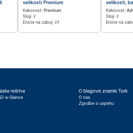
T6
velikosti Premium
velikosti, b
Kakovost
:
Kakovost
:
Premium
Ad
Sloji
:
Sloji
:
2
2
Enote na zaboj
:
Enote na zab
27
Naše rešitve
O blagovni znamki Tork
AD-a-Glance
O nas
Zgodbe o uspehu