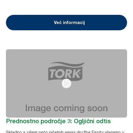
Več informacij
Prednostno področje 3: Ogljični odtis
Skladno s ciljem neto ničelnih emisij družbe Essity vlagamo v