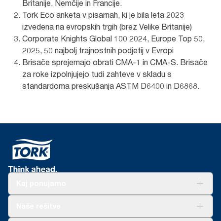
Britanije, Nemčije in Francije.
Tork Eco anketa v pisarnah, ki je bila leta 2023
izvedena na evropskih trgih (brez Velike Britanije)
Corporate Knights Global 100 2024, Europe Top 50,
2025, 50 najbolj trajnostnih podjetij v Evropi
Brisače sprejemajo obrati CMA-1 in CMA-S. Brisače
za roke izpolnjujejo tudi zahteve v skladu s
standardoma preskušanja ASTM D6400 in D6868.
Kaj ponujamo
Rešitve
Naše rešitve
Trajnost