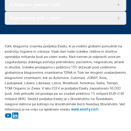
Tork Clean Care
AD-a-Glance
O blagovni znamki Tork
O nas
Vzpostavite stik z nami
Zgodbe o uspehu
torkcontact@essity.com
Essity Hungary Kft. Professional Hygiene
H-1021 Budapest
Tork, blagovna znamka podjetja Essity, ki je vodilni globalni ponudnik na
Budakeszi út 51.
področju higiene in zdravja. Vsak dan naše izdelke, rešitve in storitve
uporablja milijarda ljudi po vsem svetu. Naš namen je odpraviti ovire pri
zagotavljanju dobrega počutja potrošnikov, pacientov, negovalcev, strank
in družbe. Izdelke prodajamo v približno 150 državah pod vodilnima
globalnima blagovnima znamkama TENA in Tork ter drugimi uveljavljenimi
blagovnimi znamkami, kot so Actimove, Cutimed, JOBST, Knix,
Leukoplast, Libero, Libresse, Lotus, Modibodi, Nosotras, Saba, Tempo,
TOM Organic in Zewa. V letu 2024 je podjetje Essity zaposlovalo 36.000
ljudi, čisti prihodki od prodaje pa so znašali približno 13 milijard EUR (146
milijard SEK). Sedež podjetja Essity je v Stockholmu na Švedskem,
njegove delnice pa kotirajo na stockholmski borzi Nasdaq Stockholm. Več
informacij je na voljo na spletnem mestu
www.essity.com