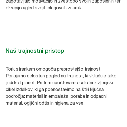
zagotavljajo motivacijo in zvestobo svojih zaposlenih ter
okrepijo ugled svojih blagovnih znamk.
Naš trajnostni pristop
Tork strankam omogoča preprostejšo trajnost.
Ponujamo celosten pogled na trajnost, ki vključuje tako
ljudi kot planet. Pri tem upoštevamo celotni življenjski
cikel izdelkov, ki ga poenostavimo na štiri ključna
področja: materiali in embalaža, poraba in odpadni
material, ogljični odtis in higiena za vse.