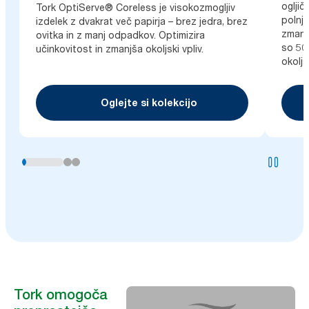
ogljič
Tork OptiServe® Coreless je visokozmogljiv
polnj
izdelek z dvakrat več papirja – brez jedra, brez
zmanj
ovitka in z manj odpadkov. Optimizira
so 50
učinkovitost in zmanjša okoljski vpliv.
okoljs
Oglejte si kolekcijo
Tork omogoča