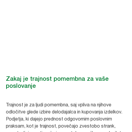
higiena
dostopnejša
Pametno za podjetje, bolje za ljudi in planet. Tork higienske
rešitve so učinkovite, dostopne in trajnostne.
Zakaj je trajnost pomembna za vaše
poslovanje
Trajnost je za ljudi pomembna, saj vpliva na njihove
odločitve glede izbire delodajalca in kupovanja izdelkov.
Podjetja, ki dajejo prednost odgovornim poslovnim
praksam, kot je trajnost, povečajo zvestobo strank,