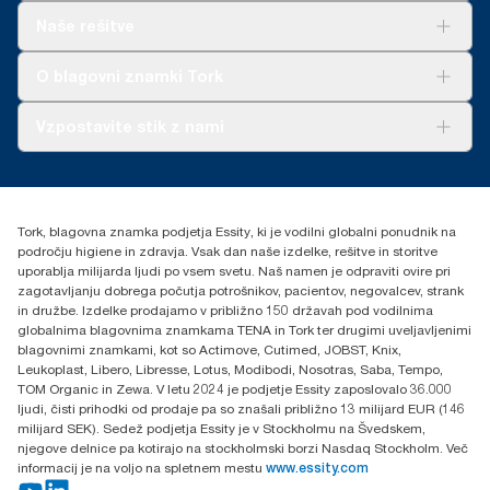
Rešitve
Naše rešitve
Trajnost
Tork Clean Care
AD-a-Glance
O blagovni znamki Tork
O nas
Vzpostavite stik z nami
Zgodbe o uspehu
torkcontact@essity.com
Essity Hungary Kft. Professional Hygiene
H-1021 Budapest
Tork, blagovna znamka podjetja Essity, ki je vodilni globalni ponudnik na
Budakeszi út 51.
področju higiene in zdravja. Vsak dan naše izdelke, rešitve in storitve
uporablja milijarda ljudi po vsem svetu. Naš namen je odpraviti ovire pri
zagotavljanju dobrega počutja potrošnikov, pacientov, negovalcev, strank
in družbe. Izdelke prodajamo v približno 150 državah pod vodilnima
globalnima blagovnima znamkama TENA in Tork ter drugimi uveljavljenimi
blagovnimi znamkami, kot so Actimove, Cutimed, JOBST, Knix,
Leukoplast, Libero, Libresse, Lotus, Modibodi, Nosotras, Saba, Tempo,
TOM Organic in Zewa. V letu 2024 je podjetje Essity zaposlovalo 36.000
ljudi, čisti prihodki od prodaje pa so znašali približno 13 milijard EUR (146
milijard SEK). Sedež podjetja Essity je v Stockholmu na Švedskem,
njegove delnice pa kotirajo na stockholmski borzi Nasdaq Stockholm. Več
informacij je na voljo na spletnem mestu
www.essity.com