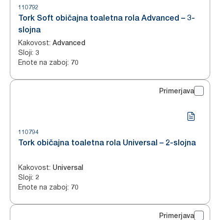
110792
Tork Soft običajna toaletna rola Advanced – 3-
slojna
Kakovost
:
Advanced
Sloji
:
3
Enote na zaboj
:
70
Primerjava
110794
Tork običajna toaletna rola Universal – 2-slojna
Kakovost
:
Universal
Sloji
:
2
Enote na zaboj
:
70
Primerjava