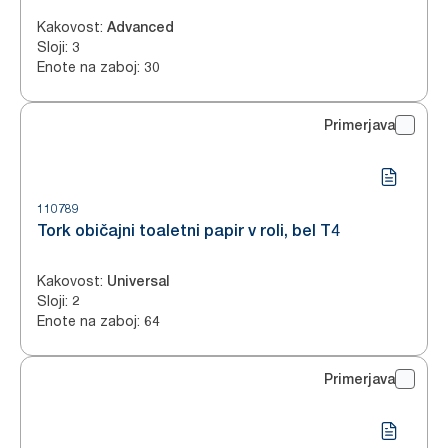
Kakovost
:
Advanced
Sloji
:
3
Enote na zaboj
:
30
Primerjava
110789
Tork običajni toaletni papir v roli, bel T4
Kakovost
:
Universal
Sloji
:
2
Enote na zaboj
:
64
Primerjava