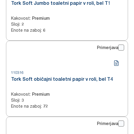
Tork Soft Jumbo toaletni papir v roli, bel T1
Kakovost
:
Premium
Sloji
:
2
Enote na zaboj
:
6
Primerjava
110316
Tork Soft običajni toaletni papir v roli, bel T4
Kakovost
:
Premium
Sloji
:
3
Enote na zaboj
:
72
Primerjava