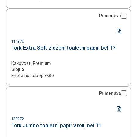
Primerjava
114276
Tork Extra Soft zloženi toaletni papir, bel T3
Kakovost
:
Premium
Sloji
:
2
Enote na zaboj
:
7560
Primerjava
120272
Tork Jumbo toaletni papir v roli, bel T1