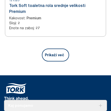
127520
Tork Soft toaletna rola srednje velikosti
Premium
Kakovost
:
Premium
Sloji
:
2
Enote na zaboj
:
27
Prikaži več
Kaj ponujamo