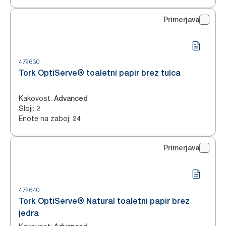
Primerjava
472630
Tork OptiServe® toaletni papir brez tulca
Kakovost
:
Advanced
Sloji
:
2
Enote na zaboj
:
24
Primerjava
472640
Tork OptiServe® Natural toaletni papir brez
jedra