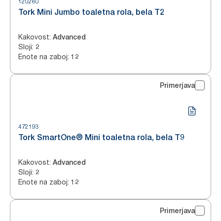
120280
Tork Mini Jumbo toaletna rola, bela T2
Kakovost
:
Advanced
Sloji
:
2
Enote na zaboj
:
12
Primerjava
472193
Tork SmartOne® Mini toaletna rola, bela T9
Kakovost
:
Advanced
Sloji
:
2
Enote na zaboj
:
12
Primerjava