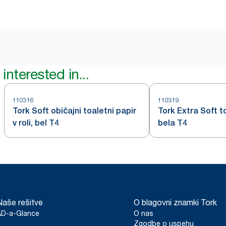
interested in...
110316
110319
Tork Soft običajni toaletni papir
Tork Extra Soft t
v roli, bel T4
bela T4
Naše rešitve
O blagovni znamki Tork
AD-a-Glance
O nas
Zgodbe o uspehu