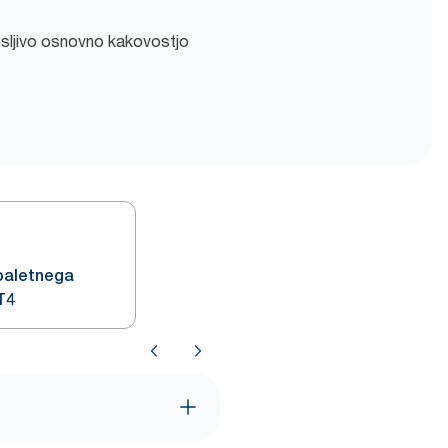
sljivo osnovno kakovostjo
toaletnega
 T4