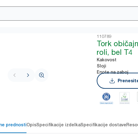
110789
Tork običajn
roli, bel T4
Kakovost
Sloji
Enote na zaboj
Prenesite
čne prednosti
Opis
Specifikacije izdelka
Specifikacije dostave
Reso