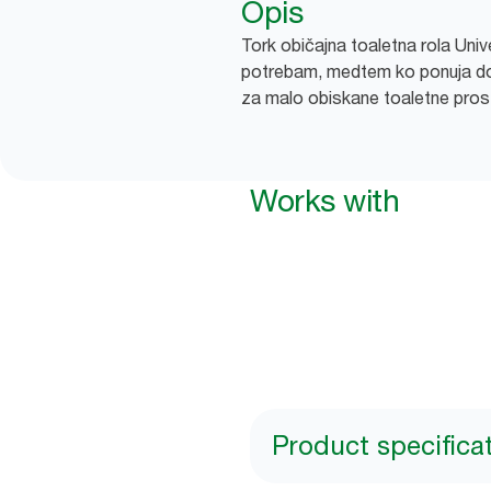
Opis
Tork običajna toaletna rola Uni
potrebam, medtem ko ponuja d
za malo obiskane toaletne pros
Works with
Product specifica