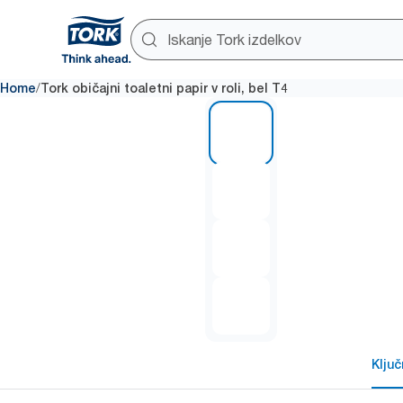
/
Home
Tork običajni toaletni papir v roli, bel T4
1 of 4
Klju