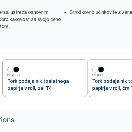
versal ustreza osnovnim
Stroškovno učinkovite z zane
obro kakovost za svojo ceno
tore.
557000
557008
Tork podajalnik toaletnega
Tork podajalnik 
papirja v roli, bel T4
papirja v roli, črn
tions