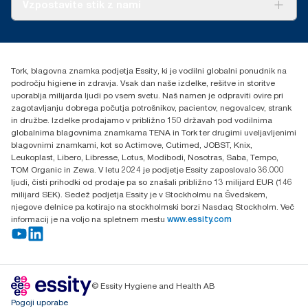
O nas
Vzpostavite stik z nami
Zgodbe o uspehu
torkcontact@essity.com
Essity Hungary Kft. Professional Hygiene
H-1021 Budapest
Tork, blagovna znamka podjetja Essity, ki je vodilni globalni ponudnik na
Budakeszi út 51.
področju higiene in zdravja. Vsak dan naše izdelke, rešitve in storitve
uporablja milijarda ljudi po vsem svetu. Naš namen je odpraviti ovire pri
zagotavljanju dobrega počutja potrošnikov, pacientov, negovalcev, strank
in družbe. Izdelke prodajamo v približno 150 državah pod vodilnima
globalnima blagovnima znamkama TENA in Tork ter drugimi uveljavljenimi
blagovnimi znamkami, kot so Actimove, Cutimed, JOBST, Knix,
Leukoplast, Libero, Libresse, Lotus, Modibodi, Nosotras, Saba, Tempo,
TOM Organic in Zewa. V letu 2024 je podjetje Essity zaposlovalo 36.000
ljudi, čisti prihodki od prodaje pa so znašali približno 13 milijard EUR (146
milijard SEK). Sedež podjetja Essity je v Stockholmu na Švedskem,
njegove delnice pa kotirajo na stockholmski borzi Nasdaq Stockholm. Več
informacij je na voljo na spletnem mestu
www.essity.com
© Essity Hygiene and Health AB
Pogoji uporabe