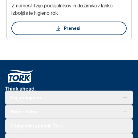
Z namestitvijo podajalnikov in dozirnikov lahko
izboljšate higieno rok
Prenesi
Kaj ponujamo
Rešitve
Naše rešitve
Trajnost
Tork Clean Care
AD-a-Glance
O blagovni znamki Tork