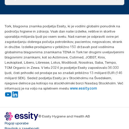
Zgodbe o uspehu
torkcontact@essity.com
Essity Hungary Kft. Professional Hygiene
H-1021 Budapest
Tork, blagovna znamka podjetja Essity, ki je vodilni globalni ponudnik na
Budakeszi út 51.
področju higiene in zdravja. Vsak dan naše izdelke, rešitve in storitve
uporablja milijarda ljudi po vsem svetu. Naš namen je odpraviti ovire pri
zagotavljanju dobrega počutja potrošnikov, pacientov, negovalcev, strank
in družbe. Izdelke prodajamo v približno 150 državah pod vodilnima
globalnima blagovnima znamkama TENA in Tork ter drugimi uveljavljenimi
blagovnimi znamkami, kot so Actimove, Cutimed, JOBST, Knix,
Leukoplast, Libero, Libresse, Lotus, Modibodi, Nosotras, Saba, Tempo,
TOM Organic in Zewa. V letu 2024 je podjetje Essity zaposlovalo 36.000
ljudi, čisti prihodki od prodaje pa so znašali približno 13 milijard EUR (146
milijard SEK). Sedež podjetja Essity je v Stockholmu na Švedskem,
njegove delnice pa kotirajo na stockholmski borzi Nasdaq Stockholm. Več
informacij je na voljo na spletnem mestu
www.essity.com
© Essity Hygiene and Health AB
Pogoji uporabe
Pravilnik o zasebnosti