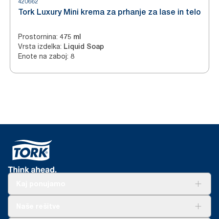
420662
Tork Luxury Mini krema za prhanje za lase in telo
Prostornina
:
475 ml
Vrsta izdelka
:
Liquid Soap
Enote na zaboj
:
8
Kaj ponujamo
Rešitve
Naše rešitve
Trajnost