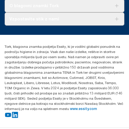
Tork Clean Care
AD-a-Glance
O blagovni znamki Tork
O nas
Vzpostavite stik z nami
Zgodbe o uspehu
torkcontact@essity.com
Essity Hungary Kft. Professional Hygiene
H-1021 Budapest
Tork, blagovna znamka podjetja Essity, ki je vodilni globalni ponudnik na
Budakeszi út 51.
področju higiene in zdravja. Vsak dan naše izdelke, rešitve in storitve
uporablja milijarda ljudi po vsem svetu. Naš namen je odpraviti ovire pri
zagotavljanju dobrega počutja potrošnikov, pacientov, negovalcev, strank
in družbe. Izdelke prodajamo v približno 150 državah pod vodilnima
globalnima blagovnima znamkama TENA in Tork ter drugimi uveljavljenimi
blagovnimi znamkami, kot so Actimove, Cutimed, JOBST, Knix,
Leukoplast, Libero, Libresse, Lotus, Modibodi, Nosotras, Saba, Tempo,
TOM Organic in Zewa. V letu 2024 je podjetje Essity zaposlovalo 36.000
ljudi, čisti prihodki od prodaje pa so znašali približno 13 milijard EUR (146
milijard SEK). Sedež podjetja Essity je v Stockholmu na Švedskem,
njegove delnice pa kotirajo na stockholmski borzi Nasdaq Stockholm. Več
informacij je na voljo na spletnem mestu
www.essity.com