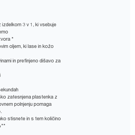
 izdelkom 3 v 1, ki vsebuje
remo
zvora *
im oljem, ki lase in kožo
nami in prefinjeno dišavo za
i
 sekundah
iško zatesnjena plastenka z
ovnem polnjenju pomaga
.
o stisnete in s tem količino
%**