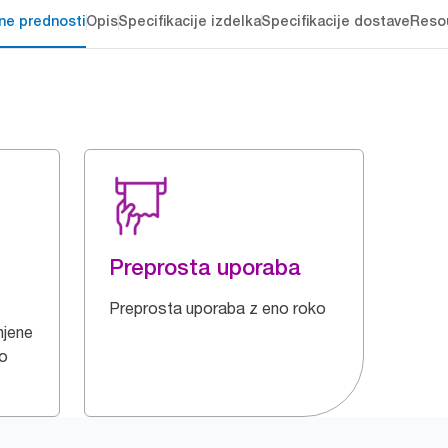
čne prednosti
Opis
Specifikacije izdelka
Specifikacije dostave
Reso
Preprosta uporaba
Preprosta uporaba z eno roko
njene
jo