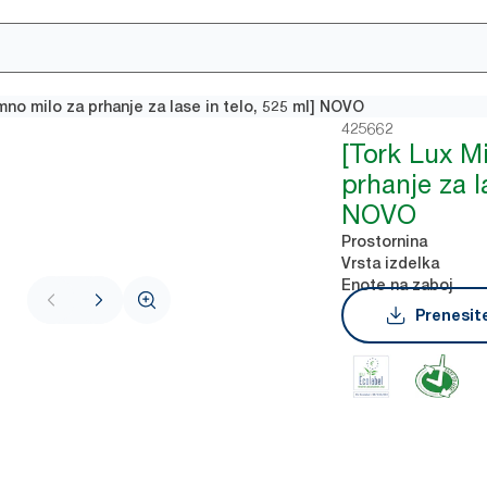
mno milo za prhanje za lase in telo, 525 ml] NOVO
425662
[Tork Lux M
prhanje za l
NOVO
Prostornina
Vrsta izdelka
Enote na zaboj
Prenesite