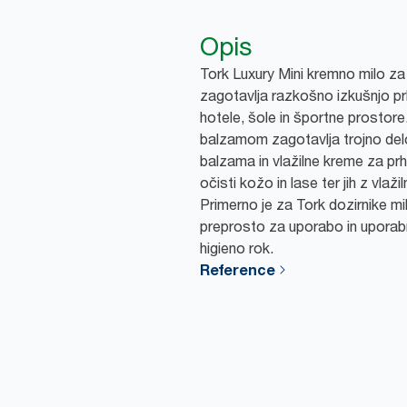
Opis
Tork Luxury Mini kremno milo za 
zagotavlja razkošno izkušnjo prh
hotele, šole in športne prostore
balzamom zagotavlja trojno de
balzama in vlažilne kreme za pr
očisti kožo in lase ter jih z vlaž
Primerno je za Tork dozirnike mi
preprosto za uporabo in uporab
higieno rok.
Reference