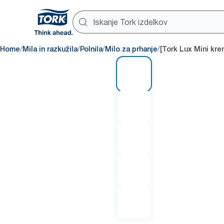
/
/
/
/
Home
Mila in razkužila
Polnila
Milo za prhanje
[Tork Lux Mini kre
1 of 5