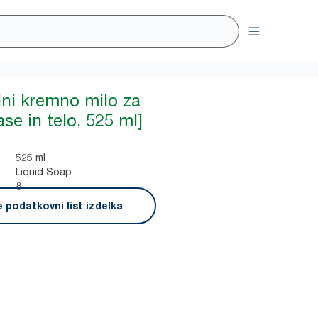
ini kremno milo za
ase in telo, 525 ml]
525 ml
Liquid Soap
8
 podatkovni list izdelka