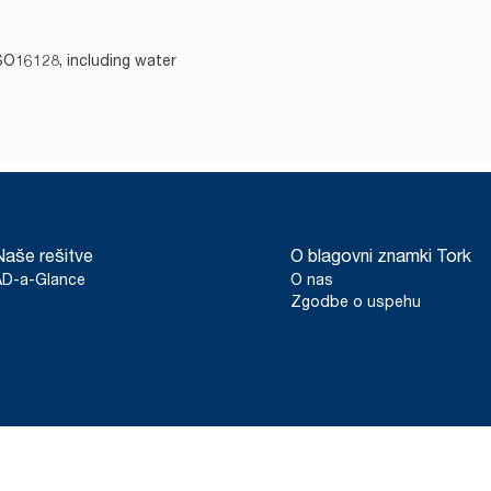
ISO16128, including water
Naše rešitve
O blagovni znamki Tork
AD-a-Glance
O nas
Zgodbe o uspehu