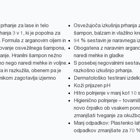
prhanje za lase in telo
Osvežujoča izkušnja prhanja z
anja 3 v 1, ki je popolna za
šampon, balzam in vlažilno k
. Formula z arganovim oljem in
94 % sestavin je naravnega i
lovanje osvežilnega šampona,
Obogatena z naravnim arganov
hanje. Hranilni šampon nežno
naredi mehke in gladke
ilno nego naredi mehke in voljne.
S posebej negovalnimi sestavi
la in razkužila, obenem pa je
razkošno izkušnjo prhanja.
nikom zagotavlja izjemno
Dermatološko testirani izdelk
Koži prijazen pH
Hitro polnjenje v manj kot 10
Higienično polnjenje – tovarn
novo črpalko ob vsakem pon
zmanjšati tveganje za okužbo
Manj odpadkov: Plastenko lahk
odpadkov zmanjšate za 70 