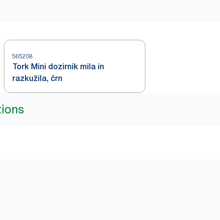
565208
Tork Mini dozirnik mila in
razkužila, črn
tions