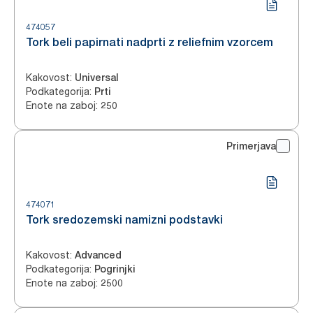
474057
Tork beli papirnati nadprti z reliefnim vzorcem
Kakovost
:
Universal
Podkategorija
:
Prti
Enote na zaboj
:
250
Primerjava
474071
Tork sredozemski namizni podstavki
Kakovost
:
Advanced
Podkategorija
:
Pogrinjki
Enote na zaboj
:
2500