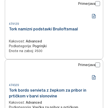
Primerjava
474129
Tork namizni podstavki Bruiloftsmaal
Kakovost
:
Advanced
Podkategorija
:
Pogrinjki
Enote na zaboj
:
2500
Primerjava
474329
Tork bordo servieta z žepkom za pribor in
prtičkom v barvi slonovine
Kakovost
:
Advanced
Podkategorija
:
Vrečka za pribor s prtičkom