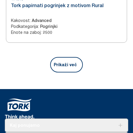
Tork papirnati pogrinjek z motivom Rural
Kakovost
:
Advanced
Podkategorija
:
Pogrinjki
Enote na zaboj
:
2500
Prikaži več
Kaj ponujamo