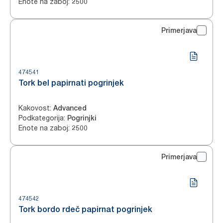
Enote na zaboj
:
2500
Primerjava
474541
Tork bel papirnati pogrinjek
Kakovost
:
Advanced
Podkategorija
:
Pogrinjki
Enote na zaboj
:
2500
Primerjava
474542
Tork bordo rdeč papirnat pogrinjek