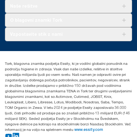
Rešitve
Naše rešitve
Trajnost
Tork Clean Care
AD-a-Glance
O blagovni znamki Tork
O nas
Vzpostavite stik z nami
Zgodbe o uspehu
torkcontact@essity.com
Essity Hungary Kft. Professional Hygiene
H-1021 Budapest
Tork, blagovna znamka podjetja Essity, ki je vodilni globalni ponudnik na
Budakeszi út 51.
področju higiene in zdravja. Vsak dan naše izdelke, rešitve in storitve
uporablja milijarda ljudi po vsem svetu. Naš namen je odpraviti ovire pri
zagotavljanju dobrega počutja potrošnikov, pacientov, negovalcev, strank
in družbe. Izdelke prodajamo v približno 150 državah pod vodilnima
globalnima blagovnima znamkama TENA in Tork ter drugimi uveljavljenimi
blagovnimi znamkami, kot so Actimove, Cutimed, JOBST, Knix,
Leukoplast, Libero, Libresse, Lotus, Modibodi, Nosotras, Saba, Tempo,
TOM Organic in Zewa. V letu 2024 je podjetje Essity zaposlovalo 36.000
ljudi, čisti prihodki od prodaje pa so znašali približno 13 milijard EUR (146
milijard SEK). Sedež podjetja Essity je v Stockholmu na Švedskem,
njegove delnice pa kotirajo na stockholmski borzi Nasdaq Stockholm. Več
informacij je na voljo na spletnem mestu
www.essity.com