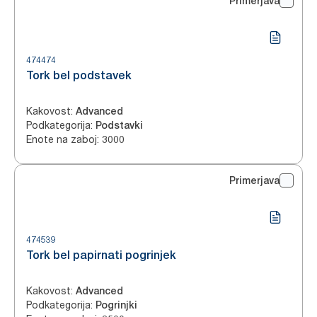
Primerjava
474474
Tork bel podstavek
Kakovost
:
Advanced
Podkategorija
:
Podstavki
Enote na zaboj
:
3000
Primerjava
474539
Tork bel papirnati pogrinjek
Kakovost
:
Advanced
Podkategorija
:
Pogrinjki