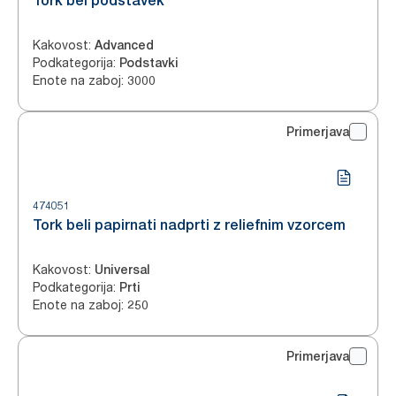
Tork bel podstavek
Kakovost
:
Advanced
Podkategorija
:
Podstavki
Enote na zaboj
:
3000
Primerjava
474051
Tork beli papirnati nadprti z reliefnim vzorcem
Kakovost
:
Universal
Podkategorija
:
Prti
Enote na zaboj
:
250
Primerjava