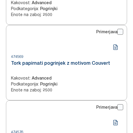
Kakovost
:
Advanced
Podkategorija
:
Pogrinjki
Enote na zaboj
:
2500
Primerjava
474569
Tork papirnati pogrinjek z motivom Couvert
Kakovost
:
Advanced
Podkategorija
:
Pogrinjki
Enote na zaboj
:
2500
Primerjava
474576