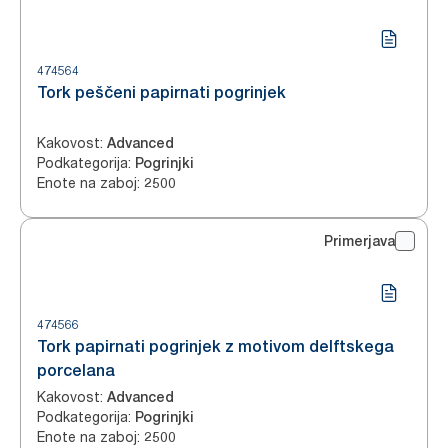
474564
Tork peščeni papirnati pogrinjek
Kakovost
:
Advanced
Podkategorija
:
Pogrinjki
Enote na zaboj
:
2500
Primerjava
474566
Tork papirnati pogrinjek z motivom delftskega
porcelana
Kakovost
:
Advanced
Podkategorija
:
Pogrinjki
Enote na zaboj
:
2500