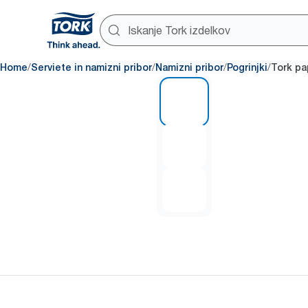
/
/
/
/
Home
Serviete in namizni pribor
Namizni pribor
Pogrinjki
Tork pa
1 of 3