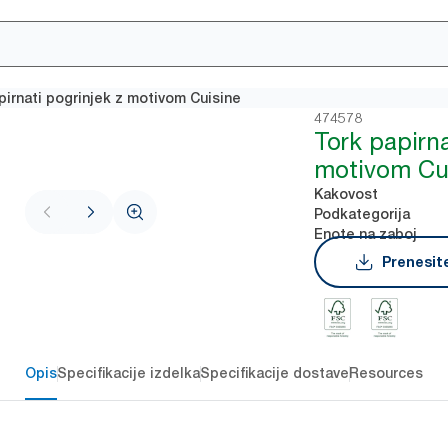
pirnati pogrinjek z motivom Cuisine
474578
Tork papirna
motivom Cu
Kakovost
Podkategorija
Enote na zaboj
Prenesite
Opis
Specifikacije izdelka
Specifikacije dostave
Resources