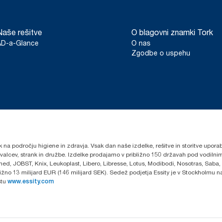
Naše rešitve
O blagovni znamki Tork
AD-a-Glance
O nas
Zgodbe o uspehu
k na področju higiene in zdravja. Vsak dan naše izdelke, rešitve in storitve upora
govalcev, strank in družbe. Izdelke prodajamo v približno 150 državah pod vodi
ed, JOBST, Knix, Leukoplast, Libero, Libresse, Lotus, Modibodi, Nosotras, Saba,
ibližno 13 milijard EUR (146 milijard SEK). Sedež podjetja Essity je v Stockholmu
stu
www.essity.com