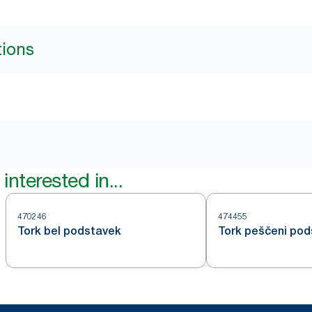
tions
interested in...
470246
474455
Tork bel podstavek
Tork peščeni po