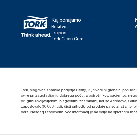
Kaj ponujamo
Rešitve
Trajnost
Tork Clean Care
Tork, blagovna znamka podjetja Essity, ki je vodilni globalni ponudni
ovire pri zagotavljanju dobrega počutja potrošnikov, pacientov, ne
drugimi uveljavljenimi blagovnimi znamkami, kot so Actimove, Cutim
zaposlovalo 36.000 ljudi, čisti prihodki od prodaje pa so znašali pr
borzi Nasdaq Stockholm. Več informacij je na voljo na spletnem me