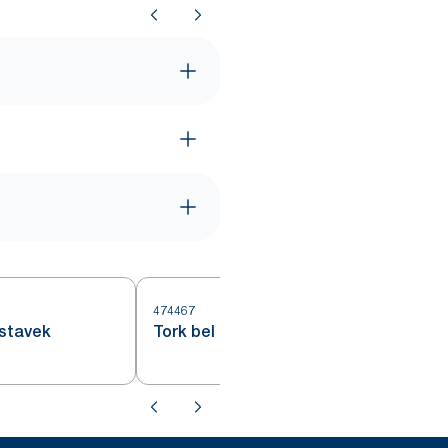
474467
4
dstavek
Tork bel podstavek