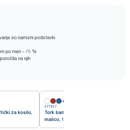
vanje so namizni podstavki
som po meri – 75 %
oročila na njih
+
7
477427
4
tički za kosilo,
Tork šampanjska servieta za
malico, 1/8 zložena