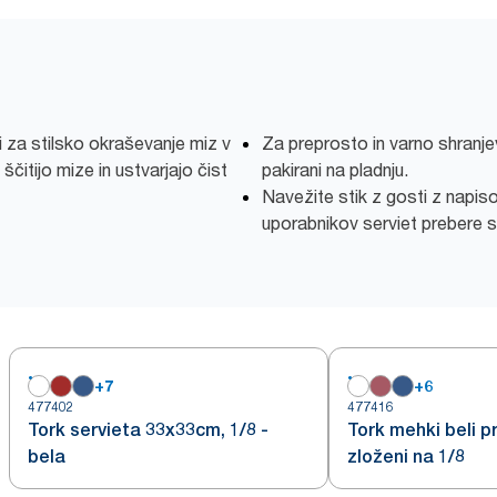
ni za stilsko okraševanje miz v
Za preprosto in varno shranje
ščitijo mize in ustvarjajo čist
pakirani na pladnju.
Navežite stik z gosti z napi
uporabnikov serviet prebere sp
+
7
+
6
477402
477416
Tork servieta 33x33cm, 1/8 -
Tork mehki beli pr
bela
zloženi na 1/8