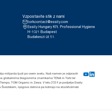
Vzpostavite stik z nami
torkcontact@essity.com
Essity Hungary Kft. Professional Hygiene
H-1021 Budapest
Budakeszi út 51.
blja milijarda ljudi po vsem svetu. Naš namen je odpraviti
lnima globalnima blagovnima znamkama TENA in Tork ter
 Tempo, TOM Organic in Zewa. V letu 2024 je podjetje Essity
 na Švedskem, njegove delnice pa kotirajo na stockholmski