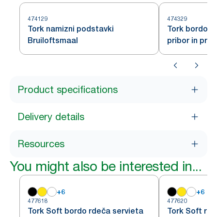
474129
474329
Tork namizni podstavki
Tork bordo s
Bruiloftsmaal
pribor in prti
slonovine
Product specifications
Delivery details
Resources
You might also be interested in...
+
6
+
6
477618
477620
Tork Soft bordo rdeča servieta
Tork Soft rde