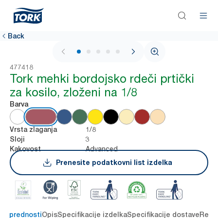
Back
1 / 6
477418
Tork mehki bordojsko rdeči prtički
za kosilo, zloženi na 1/8
Barva
1/8
Vrsta zlaganja
3
Sloji
Advanced
Kakovost
Prenesite podatkovni list izdelka
čne prednosti
Opis
Specifikacije izdelka
Specifikacije dostave
Reso