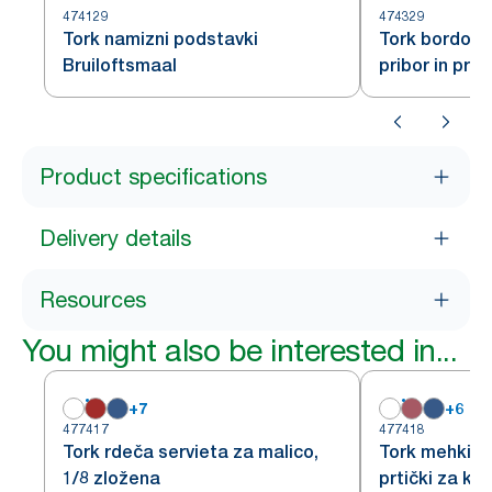
474129
474329
Tork namizni podstavki
Tork bordo s
Bruiloftsmaal
pribor in prti
slonovine
Product specifications
Delivery details
Resources
You might also be interested in...
+
7
+
6
477417
477418
Tork rdeča servieta za malico,
Tork mehki b
1/8 zložena
prtički za kos