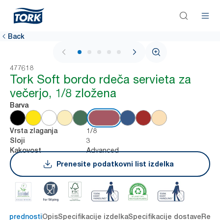
Back
1 / 5
477618
Tork Soft bordo rdeča servieta za
večerjo, 1/8 zložena
Barva
1/8
Vrsta zlaganja
3
Sloji
Advanced
Kakovost
Prenesite podatkovni list izdelka
čne prednosti
Opis
Specifikacije izdelka
Specifikacije dostave
Reso