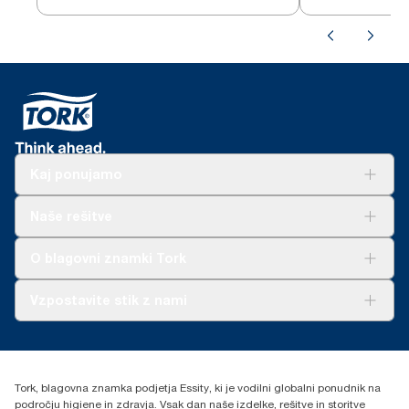
Kaj ponujamo
Rešitve
Naše rešitve
Trajnost
Tork Clean Care
AD-a-Glance
O blagovni znamki Tork
O nas
Vzpostavite stik z nami
Zgodbe o uspehu
torkcontact@essity.com
Essity Hungary Kft. Professional Hygiene
H-1021 Budapest
Tork, blagovna znamka podjetja Essity, ki je vodilni globalni ponudnik na
Budakeszi út 51.
področju higiene in zdravja. Vsak dan naše izdelke, rešitve in storitve