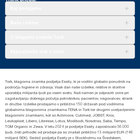
Kaj ponujamo
Rešitve
Naše rešitve
Trajnost
Tork Clean Care
AD-a-Glance
O blagovni znamki Tork
O nas
Vzpostavite stik z nami
Zgodbe o uspehu
torkcontact@essity.com
Essity Hungary Kft. Professional Hygiene
H-1021 Budapest
Tork, blagovna znamka podjetja Essity, ki je vodilni globalni ponudnik na
Budakeszi út 51.
področju higiene in zdravja. Vsak dan naše izdelke, rešitve in storitve
uporablja milijarda ljudi po vsem svetu. Naš namen je odpraviti ovire pri
zagotavljanju dobrega počutja potrošnikov, pacientov, negovalcev, strank
in družbe. Izdelke prodajamo v približno 150 državah pod vodilnima
globalnima blagovnima znamkama TENA in Tork ter drugimi uveljavljenimi
blagovnimi znamkami, kot so Actimove, Cutimed, JOBST, Knix,
Leukoplast, Libero, Libresse, Lotus, Modibodi, Nosotras, Saba, Tempo,
TOM Organic in Zewa. V letu 2024 je podjetje Essity zaposlovalo 36.000
ljudi, čisti prihodki od prodaje pa so znašali približno 13 milijard EUR (146
milijard SEK). Sedež podjetja Essity je v Stockholmu na Švedskem,