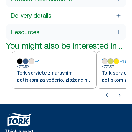
Delivery details
Resources
You might also be interested in...
+
4
+
16
477352
477357
Tork serviete z naravnim
Tork serviete
potiskom za večerjo, zložene na
potiskom za 
1/8
1/4