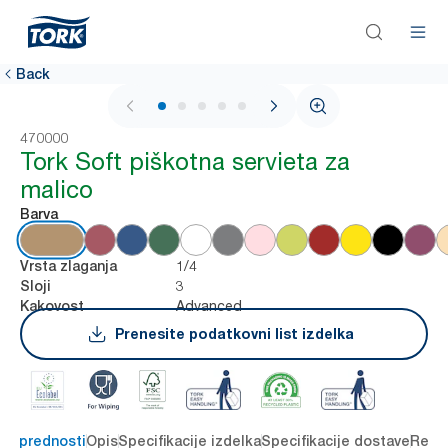
Back
1 / 5
470000
Tork Soft piškotna servieta za
malico
Barva
1/4
Vrsta zlaganja
3
Sloji
Advanced
Kakovost
Prenesite podatkovni list izdelka
čne prednosti
Opis
Specifikacije izdelka
Specifikacije dostave
Reso