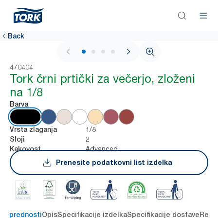
Back
1 / 4
470404
Tork črni prtički za večerjo, zloženi
na 1/8
Barva
1/8
Vrsta zlaganja
2
Sloji
Advanced
Kakovost
Prenesite podatkovni list izdelka
čne prednosti
Opis
Specifikacije izdelka
Specifikacije dostave
Reso