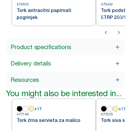
474555
479442
Tork antracitni papirnati
Tork podstav
pogrinjek
5TRP 250/12
Product specifications
Delivery details
Resources
You might also be interested in...
+
17
+
17
477148
477205
Tork črna servieta za malico
Tork siva ser