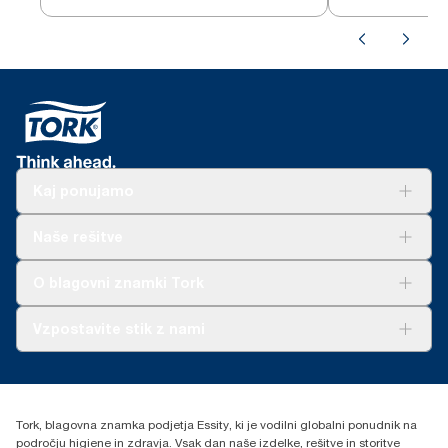
Kaj ponujamo
Rešitve
Naše rešitve
Trajnost
Tork Clean Care
AD-a-Glance
O blagovni znamki Tork
O nas
Vzpostavite stik z nami
Zgodbe o uspehu
torkcontact@essity.com
Essity Hungary Kft. Professional Hygiene
H-1021 Budapest
Tork, blagovna znamka podjetja Essity, ki je vodilni globalni ponudnik na
Budakeszi út 51.
področju higiene in zdravja. Vsak dan naše izdelke, rešitve in storitve