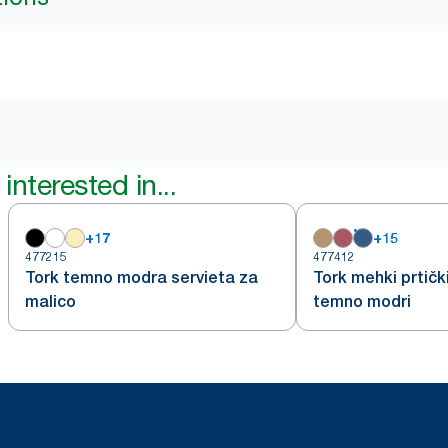
interested in...
+
17
+
15
477215
477412
Tork temno modra servieta za
Tork mehki prtički
malico
temno modri