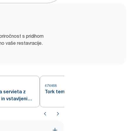
 priročnost s pridihom
mo vaše restavracije.
474468
4
 servieta z
Tork temno moder podstavek
in vstavljenim