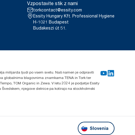
Vzpostavite stik z nami
torkcontact@essity.com
Essity Hungary Kft. Professional Hygiene
H-1021 Budapest
Budakeszi út 51.
blja milijarda ljudi po vsem svetu. Naš namen je odpraviti
lnima globalnima blagovnima znamkama TENA in Tork ter
 Tempo, TOM Organic in Zewa. V letu 2024 je podjetje Essity
 na Švedskem, njegove delnice pa kotirajo na stockholmski
Slovenia