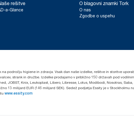
Naše rešitve
O blagovni znamki Tork
AD-a-Glance
O nas
Zgodbe o uspehu
k na področju higiene in zdravja. Vsak dan naše izdelke, rešitve in storitve upora
govalcev, strank in družbe. Izdelke prodajamo v približno 150 državah pod vodi
ed, JOBST, Knix, Leukoplast, Libero, Libresse, Lotus, Modibodi, Nosotras, Saba,
ibližno 13 milijard EUR (146 milijard SEK). Sedež podjetja Essity je v Stockholmu
stu
www.essity.com