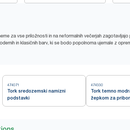
erne za vse priložnosti in na neformalnih večerjah zagotavljajo
modernih in klasičnih barv, ki se bodo popolnoma ujemale z opre
474071
474330
Tork sredozemski namizni
Tork temno modra
podstavki
žepkom za pribor 
prtičkom
tions