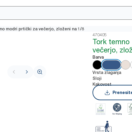
o modri prtički za večerjo, zloženi na 1/8
470405
Tork temno 
večerjo, zlo
Barva
Vrsta zlaganja
Sloji
Kakovost
Prenesite