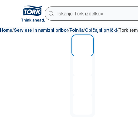
/
/
/
/
Home
Serviete in namizni pribor
Polnila
Običajni prtički
Tork temn
1 of 4