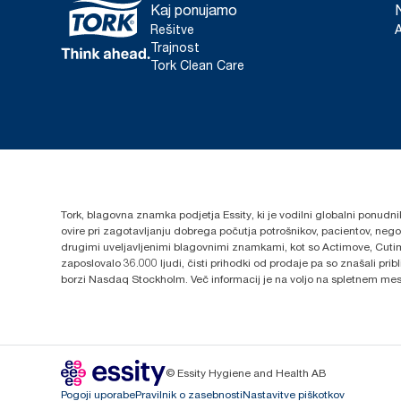
Kaj ponujamo
Rešitve
Trajnost
Tork Clean Care
Tork, blagovna znamka podjetja Essity, ki je vodilni globalni ponudni
ovire pri zagotavljanju dobrega počutja potrošnikov, pacientov, ne
drugimi uveljavljenimi blagovnimi znamkami, kot so Actimove, Cutim
zaposlovalo 36.000 ljudi, čisti prihodki od prodaje pa so znašali pr
borzi Nasdaq Stockholm. Več informacij je na voljo na spletnem me
© Essity Hygiene and Health AB
Pogoji uporabe
Pravilnik o zasebnosti
Nastavitve piškotkov