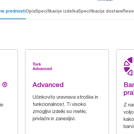
čne prednosti
Opis
Specifikacije izdelka
Specifikacije dostave
Reso
g ®
Advanced
Bar
pra
Učinkovito uravnava stroške in
funkcionalnost. Ti visoko
in
Z naš
zmogljivi izdelki so mehki,
voljo
privlačni in zanesljivi.
kakov
barvi