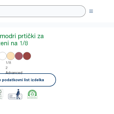
modri prtički za
ženi na 1/8
1/8
2
Advanced
 podatkovni list izdelka