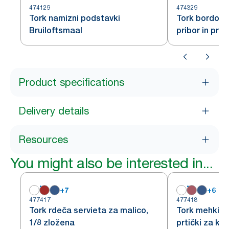
474129
474329
Tork namizni podstavki
Tork bordo s
Bruiloftsmaal
pribor in prti
slonovine
Product specifications
Delivery details
Resources
You might also be interested in...
+
7
+
6
477417
477418
Tork rdeča servieta za malico,
Tork mehki b
1/8 zložena
prtički za kos