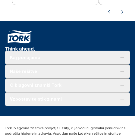
Kaj ponujamo
Rešitve
Naše rešitve
Trajnost
Tork Clean Care
AD-a-Glance
O blagovni znamki Tork
O nas
Vzpostavite stik z nami
Zgodbe o uspehu
torkcontact@essity.com
Essity Hungary Kft. Professional Hygiene
H-1021 Budapest
Tork, blagovna znamka podjetja Essity, ki je vodilni globalni ponudnik na
Budakeszi út 51.
področju higiene in zdravja. Vsak dan naše izdelke, rešitve in storitve