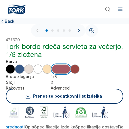
Back
1 / 5
477570
Tork bordo rdeča servieta za večerjo,
1/8 zložena
Barva
1/8
Vrsta zlaganja
2
Sloji
Advanced
Kakovost
Prenesite podatkovni list izdelka
čne prednosti
Opis
Specifikacije izdelka
Specifikacije dostave
Reso