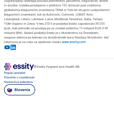
zagotavljanju dobrega počutja potrošnikov, pacientov, negovalcev, strank
in družbe. Izdelke prodajamo v približno 150 državah pod vodilnima
globalnima blagovnima znamkama TENA in Tork ter drugimi uveljavljenimi
blagovnimi znamkami, kot so Actimove, Cutimed, JOBST, Knix,
Leukoplast, Libero, Libresse, Lotus, Modibodi, Nosotras, Saba, Tempo,
TOM Organic in Zewa. V letu 2024 je podjetje Essity zaposlovalo 36.000
ljudi, čisti prihodki od prodaje pa so znašali približno 13 milijard EUR (146
milijard SEK). Sedež podjetja Essity je v Stockholmu na Švedskem,
njegove delnice pa kotirajo na stockholmski borzi Nasdaq Stockholm. Več
informacij je na voljo na spletnem mestu
www.essity.com
© Essity Hygiene and Health AB
Pogoji uporabe
Pravilnik o zasebnosti
Nastavitve piškotkov
Slovenia