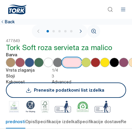
Back
1 / 6
477849
Tork Soft roza servieta za malico
Barva
1/4
Vrsta zlaganja
3
Sloji
Advanced
Kakovost
Prenesite podatkovni list izdelka
čne prednosti
Opis
Specifikacije izdelka
Specifikacije dostave
Reso