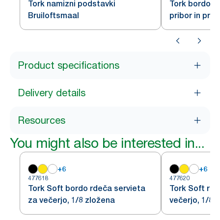
Tork namizni podstavki
Tork bordo s
Bruiloftsmaal
pribor in prti
slonovine
Product specifications
Delivery details
Resources
You might also be interested in...
+
6
+
6
477618
477620
Tork Soft bordo rdeča servieta
Tork Soft rde
za večerjo, 1/8 zložena
večerjo, 1/8 