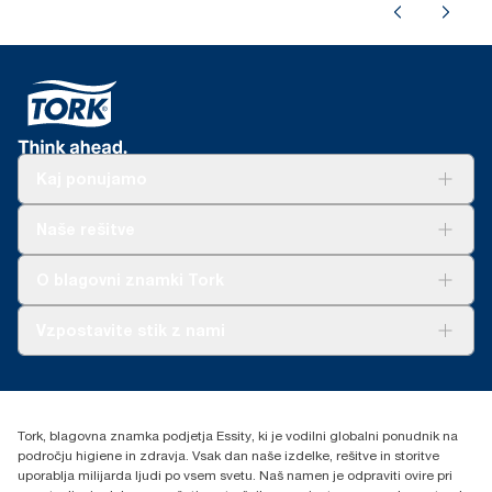
Kaj ponujamo
Rešitve
Naše rešitve
Trajnost
Tork Clean Care
AD-a-Glance
O blagovni znamki Tork
O nas
Vzpostavite stik z nami
Zgodbe o uspehu
torkcontact@essity.com
Essity Hungary Kft. Professional Hygiene
H-1021 Budapest
Tork, blagovna znamka podjetja Essity, ki je vodilni globalni ponudnik na
Budakeszi út 51.
področju higiene in zdravja. Vsak dan naše izdelke, rešitve in storitve
uporablja milijarda ljudi po vsem svetu. Naš namen je odpraviti ovire pri