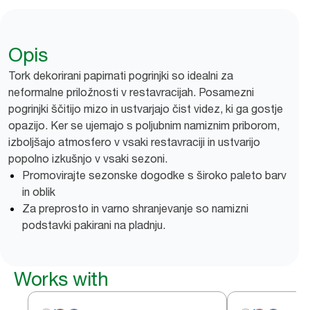
Opis
Tork dekorirani papirnati pogrinjki so idealni za
neformalne priložnosti v restavracijah. Posamezni
pogrinjki ščitijo mizo in ustvarjajo čist videz, ki ga gostje
opazijo. Ker se ujemajo s poljubnim namiznim priborom,
izboljšajo atmosfero v vsaki restavraciji in ustvarijo
popolno izkušnjo v vsaki sezoni.
Promovirajte sezonske dogodke s široko paleto barv
in oblik
Za preprosto in varno shranjevanje so namizni
podstavki pakirani na pladnju.
Works with