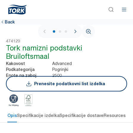
Back
1 / 3
474129
Tork namizni podstavki
Bruiloftsmaal
Advanced
Kakovost
Pogrinjki
Podkategorija
2500
Enote na zaboj
Prenesite podatkovni list izdelka
Opis
Specifikacije izdelka
Specifikacije dostave
Resources