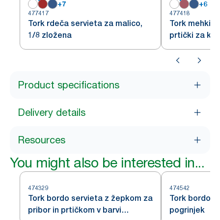
+
7
+
6
477417
477418
Tork rdeča servieta za malico,
Tork mehki b
1/8 zložena
prtički za kos
Product specifications
Delivery details
Resources
You might also be interested in...
474329
474542
Tork bordo servieta z žepkom za
Tork bordo r
pribor in prtičkom v barvi
pogrinjek