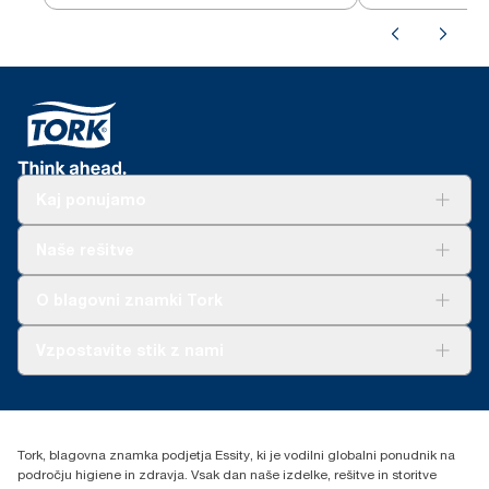
slonovine
Kaj ponujamo
Rešitve
Naše rešitve
Trajnost
Tork Clean Care
AD-a-Glance
O blagovni znamki Tork
O nas
Vzpostavite stik z nami
Zgodbe o uspehu
torkcontact@essity.com
Essity Hungary Kft. Professional Hygiene
H-1021 Budapest
Tork, blagovna znamka podjetja Essity, ki je vodilni globalni ponudnik na
Budakeszi út 51.
področju higiene in zdravja. Vsak dan naše izdelke, rešitve in storitve