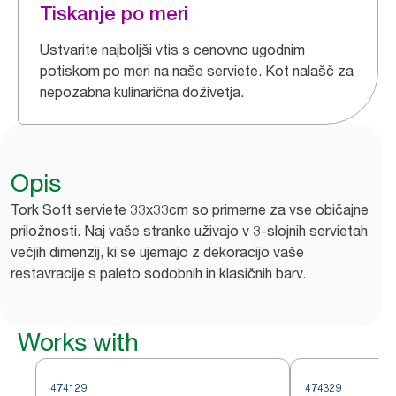
Tiskanje po meri
Ustvarite najboljši vtis s cenovno ugodnim
potiskom po meri na naše serviete. Kot nalašč za
nepozabna kulinarična doživetja.
Opis
Tork Soft serviete 33x33cm so primerne za vse običajne
priložnosti. Naj vaše stranke uživajo v 3-slojnih servietah
večjih dimenzij, ki se ujemajo z dekoracijo vaše
restavracije s paleto sodobnih in klasičnih barv.
Works with
474129
474329