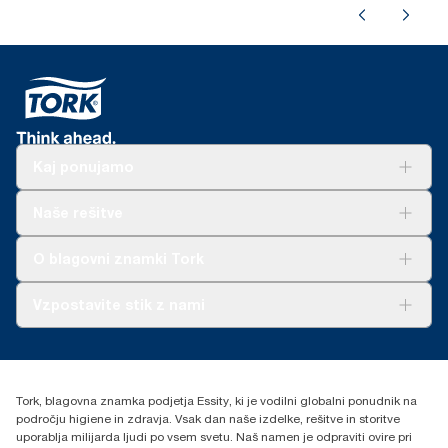
Kaj ponujamo
Rešitve
Naše rešitve
Trajnost
Tork Clean Care
AD-a-Glance
O blagovni znamki Tork
O nas
Vzpostavite stik z nami
Zgodbe o uspehu
torkcontact@essity.com
Essity Hungary Kft. Professional Hygiene
H-1021 Budapest
Tork, blagovna znamka podjetja Essity, ki je vodilni globalni ponudnik na
Budakeszi út 51.
področju higiene in zdravja. Vsak dan naše izdelke, rešitve in storitve
uporablja milijarda ljudi po vsem svetu. Naš namen je odpraviti ovire pri