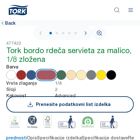
Back
1 / 6
477422
Tork bordo rdeča servieta za malico,
1/8 zložena
Barva
1/8
Vrsta zlaganja
2
Sloji
Advanced
Kakovost
Prenesite podatkovni list izdelka
čne prednosti
Opis
Specifikacije izdelka
Specifikacije dostave
Reso