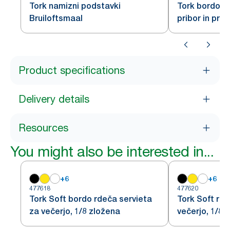
Tork namizni podstavki
Tork bordo s
Bruiloftsmaal
pribor in prti
slonovine
Product specifications
Delivery details
Resources
You might also be interested in...
+
6
+
6
477618
477620
Tork Soft bordo rdeča servieta
Tork Soft rde
za večerjo, 1/8 zložena
večerjo, 1/8 